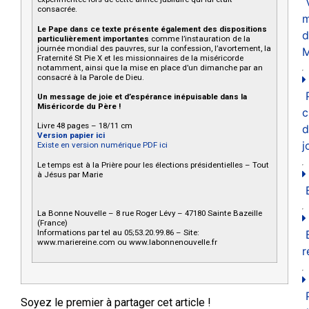
consacrée.
m
Le Pape dans ce texte présente également des dispositions
d
particulièrement importantes
comme l’instauration de la
journée mondial des pauvres, sur la confession, l’avortement, la
M
Fraternité St Pie X et les missionnaires de la miséricorde
notamment, ainsi que la mise en place d’un dimanche par an
consacré à la Parole de Dieu.
Un message de joie et d’espérance inépuisable dans la
Miséricorde du Père !
c
Livre 48 pages – 18/11 cm
d
Version papier ici
j
Existe en version numérique PDF ici
Le temps est à la Prière pour les élections présidentielles – Tout
à Jésus par Marie
La Bonne Nouvelle – 8 rue Roger Lévy – 47180 Sainte Bazeille
(France)
Informations par tel au 05;53.20.99.86 – Site:
www.mariereine.com ou www.labonnenouvelle.fr
r
Soyez le premier à partager cet article !