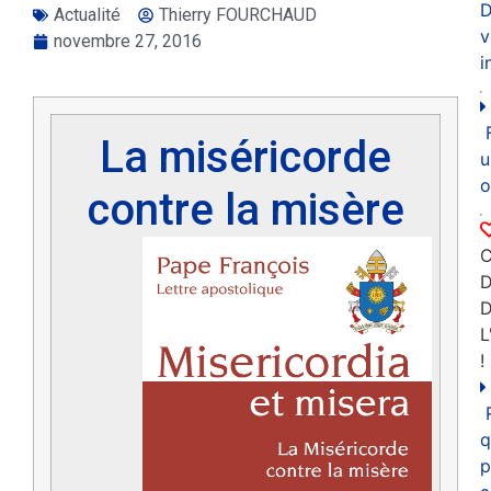
D
Actualité
Thierry FOURCHAUD
v
novembre 27, 2016
i
La miséricorde
u
o
contre la misère
C
D
L
!
q
p