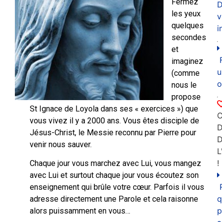
Fermez
D
les yeux
v
quelques
i
secondes
et
imaginez
u
(comme
o
nous le
propose
St Ignace de Loyola dans ses « exercices ») que
C
vous vivez il y a 2000 ans. Vous êtes disciple de
D
Jésus-Christ, le Messie reconnu par Pierre pour
venir nous sauver.
L
!
Chaque jour vous marchez avec Lui, vous mangez
avec Lui et surtout chaque jour vous écoutez son
enseignement qui brûle votre cœur. Parfois il vous
q
adresse directement une Parole et cela raisonne
p
alors puissamment en vous…