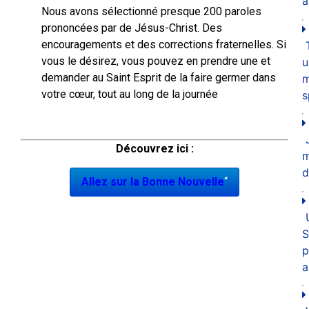
a
Nous avons sélectionné presque 200 paroles
prononcées par de Jésus-Christ. Des
encouragements et des corrections fraternelles. Si
vous le désirez, vous pouvez en prendre une et
u
demander au Saint Esprit de la faire germer dans
m
votre cœur, tout au long de la journée
s
Découvrez ici :
d
Allez sur la Bonne Nouvelle
“
S
p
a