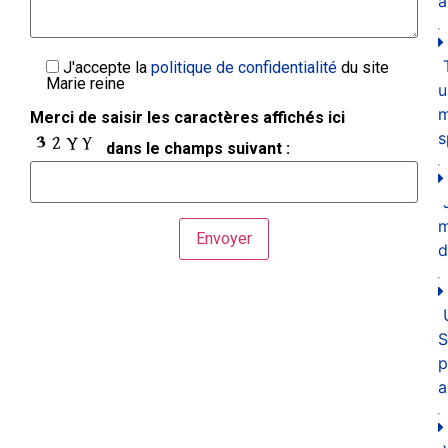
a
J'accepte la
politique de confidentialité
du site
Marie reine
u
m
Merci de saisir les caractères affichés ici
s
dans le champs suivant :
d
S
p
a