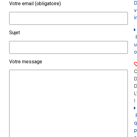
D
Votre email (obligatoire)
v
i
Sujet
u
o
Votre message
C
D
L
!
q
p