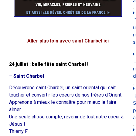
a
u
m
Aller plus loin avec saint Charbel ici
s
24 juillet : belle fête saint Charbel !
d
– Saint Charbel
Découvrons saint Charbel, un saint oriental qui sait
toucher et convertir les coeurs de nos frères d’Orient.
Apprenons à mieux le connaître pour mieux le faire
S
aimer.
p
Une seule chose compte, revenir de tout notre coeur à
a
Jésus !
Thierry F