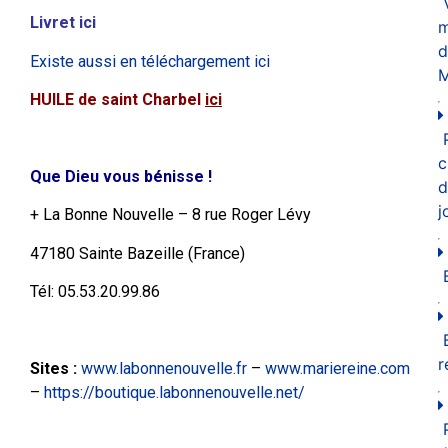
Livret ici
m
d
Existe aussi en téléchargement ici
M
HUILE de saint Charbel
ici
c
Que Dieu vous bénisse !
d
j
+ La Bonne Nouvelle – 8 rue Roger Lévy
47180 Sainte Bazeille (France)
Tél: 05.53.20.99.86
r
Sites
:
www.labonnenouvelle.fr
–
www.mariereine.com
–
https://boutique.labonnenouvelle.net/