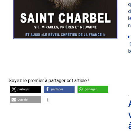
q
d
l
n
b
Soyez le premier à partager cet article !
partager
partager
partager
courriel