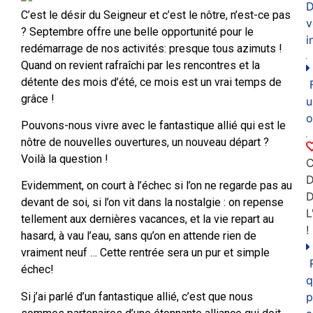
D
C’est le désir du Seigneur et c’est le nôtre, n’est-ce pas
v
? Septembre offre une belle opportunité pour le
i
redémarrage de nos activités: presque tous azimuts !
Quand on revient rafraîchi par les rencontres et la
détente des mois d’été, ce mois est un vrai temps de
grâce !
u
o
Pouvons-nous vivre avec le fantastique allié qui est le
nôtre de nouvelles ouvertures, un nouveau départ ?
Voilà la question !
C
D
Evidemment, on court à l’échec si l’on ne regarde pas au
devant de soi, si l’on vit dans la nostalgie : on repense
L
tellement aux dernières vacances, et la vie repart au
!
hasard, à vau l’eau, sans qu’on en attende rien de
vraiment neuf … Cette rentrée sera un pur et simple
échec!
q
Si j’ai parlé d’un fantastique allié, c’est que nous
p