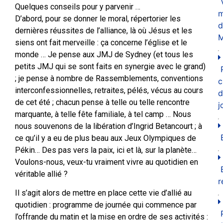
Quelques conseils pour y parvenir …
m
D’abord, pour se donner le moral, répertorier les
d
dernières réussites de l’alliance, là où Jésus et les
M
siens ont fait merveille : ça concerne l’église et le
monde … Je pense aux JMJ de Sydney (et tous les
petits JMJ qui se sont faits en synergie avec le grand)
; je pense à nombre de Rassemblements, conventions
c
interconfessionnelles, retraites, pélés, vécus au cours
d
de cet été ; chacun pense à telle ou telle rencontre
j
marquante, à telle fête familiale, à tel camp … Nous
nous souvenons de la libération d’Ingrid Betancourt ; à
ce qu’il y a eu de plus beau aux Jeux Olympiques de
Pékin… Des pas vers la paix, ici et là, sur la planète…
Voulons-nous, veux-tu vraiment vivre au quotidien en
véritable allié ?
r
Il s’agit alors de mettre en place cette vie d’allié au
quotidien : programme de journée qui commence par
l’offrande du matin et la mise en ordre de ses activités :