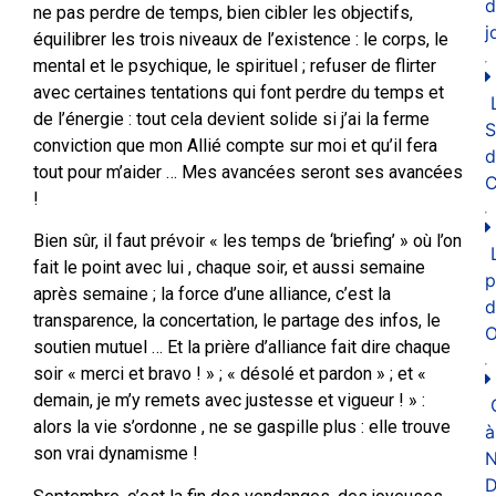
d
ne pas perdre de temps, bien cibler les objectifs,
j
équilibrer les trois niveaux de l’existence : le corps, le
mental et le psychique, le spirituel ; refuser de flirter
avec certaines tentations qui font perdre du temps et
de l’énergie : tout cela devient solide si j’ai la ferme
conviction que mon Allié compte sur moi et qu’il fera
d
tout pour m’aider … Mes avancées seront ses avancées
C
!
Bien sûr, il faut prévoir « les temps de ‘briefing’ » où l’on
fait le point avec lui , chaque soir, et aussi semaine
p
après semaine ; la force d’une alliance, c’est la
d
transparence, la concertation, le partage des infos, le
O
soutien mutuel … Et la prière d’alliance fait dire chaque
soir « merci et bravo ! » ; « désolé et pardon » ; et «
demain, je m’y remets avec justesse et vigueur ! » :
alors la vie s’ordonne , ne se gaspille plus : elle trouve
à
son vrai dynamisme !
N
D