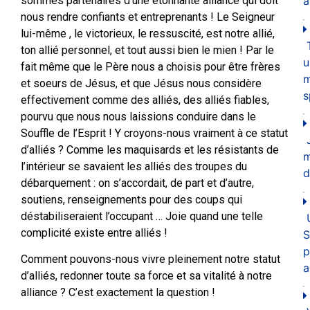
sommes partenaires d’une étonnante alliance qui doit
a
nous rendre confiants et entreprenants ! Le Seigneur
lui-même , le victorieux, le ressuscité, est notre allié,
ton allié personnel, et tout aussi bien le mien ! Par le
u
fait même que le Père nous a choisis pour être frères
m
et soeurs de Jésus, et que Jésus nous considère
s
effectivement comme des alliés, des alliés fiables,
pourvu que nous nous laissions conduire dans le
Souffle de l’Esprit ! Y croyons-nous vraiment à ce statut
d’alliés ? Comme les maquisards et les résistants de
l’intérieur se savaient les alliés des troupes du
d
débarquement : on s’accordait, de part et d’autre,
soutiens, renseignements pour des coups qui
déstabiliseraient l’occupant … Joie quand une telle
complicité existe entre alliés !
S
p
Comment pouvons-nous vivre pleinement notre statut
a
d’alliés, redonner toute sa force et sa vitalité à notre
alliance ? C’est exactement la question !