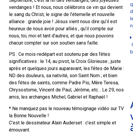
Septembre, c’est la fin des vendanges, des joyeuses
q
vendanges ! Et nous, nous célébrons ce vin qui devient
d
le sang du Christ, le signe de l’éternelle et nouvelle
l
alliance : grande joie ! Jésus vient nous dire qu’il est
n
heureux de nous avoir pour alliés , qu’il compte sur
nous, toi, moi et tant d’autres, et que nous pouvons
chacun compter sur son soutien sans faille.
b
PS : Ce mois-redépart est soutenu par des fêtes
significatives : le 14, au pivot, la Croix Glorieuse ; juste
après et quelques jours auparavant, les fêtes de Marie :
ND des douleurs, sa nativité, son Saint Nom ; et bien
des fêtes de saints, comme Padre Pio, Mère Teresa,
Chrysostome, Vincent de Paul, Jérôme, etc… Le 29, nos
amis, les archanges Michel, Gabriel et Raphaël !
* Ne manquez pas le nouveau témoignage vidéo sur TV
la Bonne Nouvelle !
C’est le dessinateur Alain Auderset : c’est simple et
émouvant.