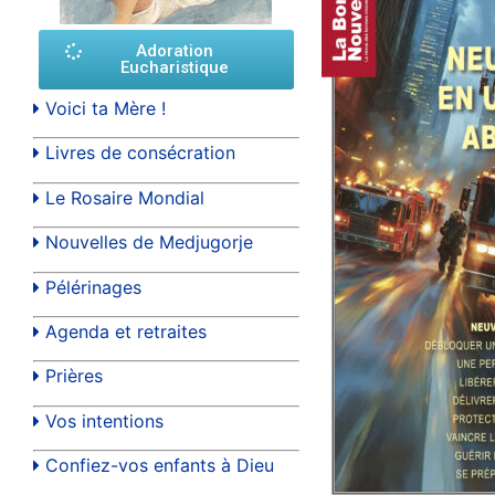
Adoration
Eucharistique
Voici ta Mère !
Livres de consécration
Le Rosaire Mondial
Nouvelles de Medjugorje
Pélérinages
Agenda et retraites
Prières
Vos intentions
Confiez-vos enfants à Dieu