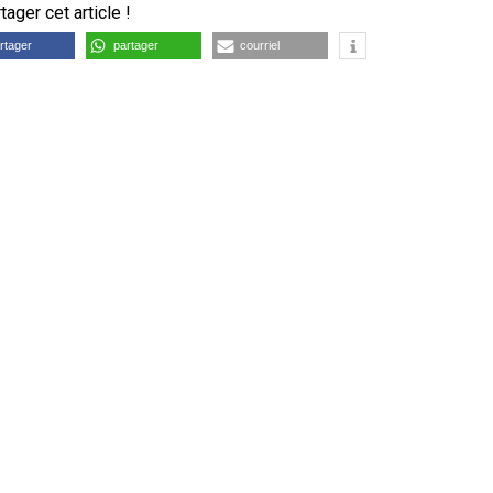
ager cet article !
rtager
partager
courriel