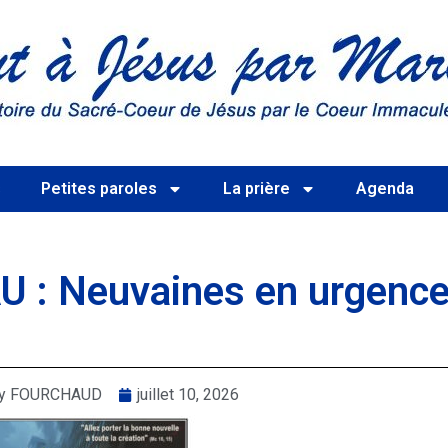
s
Petites paroles
La prière
Agenda
 : Neuvaines en urgenc
rry FOURCHAUD
juillet 10, 2026