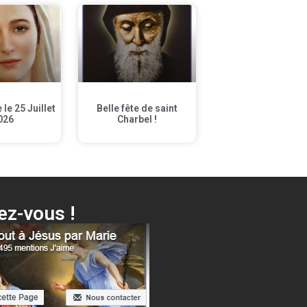
le 25 Juillet
Belle fête de saint
026
Charbel !
z-vous !
 Voici ta Mère + différentes surprises…
Cliquer ici !