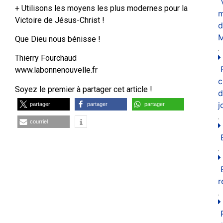
+ Utilisons les moyens les plus modernes pour la
m
Victoire de Jésus-Christ !
d
M
Que Dieu nous bénisse !
Thierry Fourchaud
www.labonnenouvelle.fr
c
Soyez le premier à partager cet article !
d
j
partager
partager
partager
courriel
r