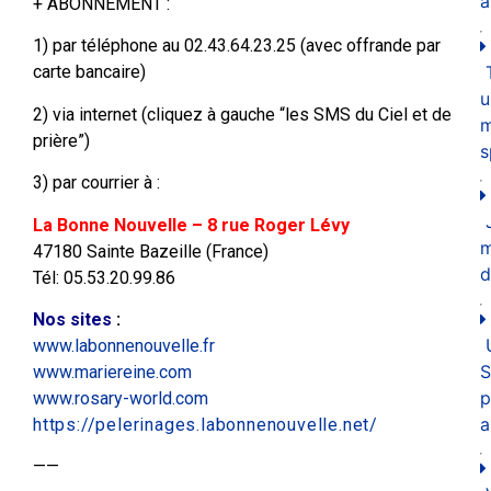
a
+ ABONNEMENT :
1) par téléphone au 02.43.64.23.25 (avec offrande par
carte bancaire)
u
2) via internet (cliquez à gauche “les SMS du Ciel et de
m
prière”)
s
3) par courrier à :
La Bonne Nouvelle – 8 rue Roger Lévy
47180 Sainte Bazeille (France)
d
Tél: 05.53.20.99.86
Nos sites
:
www.labonnenouvelle.fr
S
www.mariereine.com
p
www.rosary-world.com
a
https://pelerinages.labonnenouvelle.net/
——