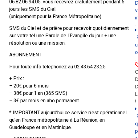
06.82.06.94.05, vous recevrez gratuitement pendant 5
D
jours les SMS du Ciel.
v
(uniquement pour la France Métropolitaine)
i
SMS du Ciel et de prière pour recevoir quotidiennement
sur votre tél une Parole de l’Evangile du jour + une
résolution ou une mission.
u
o
ABONNEMENT
Pour toute info téléphonez au 02.43.64.23.25.
C
+ Prix :
D
– 20€ pour 6 mois
– 38€ pour 1 an (365 SMS)
L
– 3€ par mois en abo permanent.
!
* IMPORTANT aujourd’hui ce service n’est opérationnel
qu’en France métropolitaine à La Réunion, en
q
Guadeloupe et en Martinique.
p