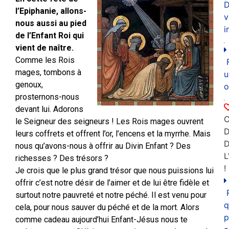
D
l’Epiphanie, allons-
v
nous aussi au pied
i
de l’Enfant Roi qui
vient de naître.
Comme les Rois
mages, tombons à
u
genoux,
o
prosternons-nous
devant lui. Adorons
C
le Seigneur des seigneurs ! Les Rois mages ouvrent
D
leurs coffrets et offrent l’or, l’encens et la myrrhe. Mais
nous qu’avons-nous à offrir au Divin Enfant ? Des
L
richesses ? Des trésors ?
!
Je crois que le plus grand trésor que nous puissions lui
offrir c’est notre désir de l’aimer et de lui être fidèle et
surtout notre pauvreté et notre péché. Il est venu pour
q
cela, pour nous sauver du péché et de la mort. Alors
p
comme cadeau aujourd’hui Enfant-Jésus nous te