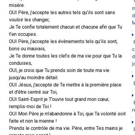
misère.
m
OUI Père, j’accepte les autres tels qu’ils sont sans
d
vouloir les changer,
M
Je Te confie totalement chacun et chacune afin que Tu
t’en occupes.
OUI Père, j’accepte les évènements tels qu’ils sont,
bons ou mauvais,
c
Je Te donne toutes les clefs de ma vie pour que Tu la
d
conduises,
j
OUI, je crois que Tu prends soin de toute ma vie
jusqu’au moindre détail.
OUI Jésus, j’accepte de Te mettre à la première place
et d’être centré sur Toi,
OUI Saint-Esprit je T’ouvre tout grand mon cœur,
remplis-moi de Toi !
r
OUI Mon Père je m’abandonne à Toi, que Ta volonté soit
faite et non la mienne !
Prends le contrôle de ma vie. Père, entre Tes mains je