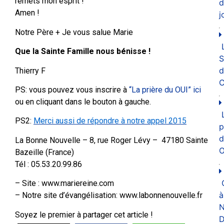
remets mon esprit !
d
Amen !
j
Notre Père + Je vous salue Marie
Que la Sainte Famille nous bénisse !
d
Thierry F
C
PS: vous pouvez vous inscrire à
“La prière du OUI” ici
ou en cliquant dans le bouton à gauche.
PS2:
Merci aussi de répondre à notre appel 2015
p
d
La Bonne Nouvelle – 8, rue Roger Lévy – 47180 Sainte
O
Bazeille (France)
Tél : 05.53.20.99.86
– Site : www.mariereine.com
à
– Notre site d’évangélisation: www.labonnenouvelle.fr
N
Soyez le premier à partager cet article !
D