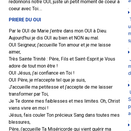
a
redonnons notre OUI, juste un petit moment de coeur à
coeur avec Toi….
PRIERE DU OUI
u
Par le OUI de Marie j’entre dans mon OUI à Dieu.
m
Aujourd’hui je dis OUI au bien et NON au mal.
s
OUI Seigneur, j’accueille Ton amour et je me laisse
aimer,
Très Sainte Trinité : Père, Fils et Saint-Esprit je Vous
adore de tout mon être !
d
OUI Jésus, j’ai confiance en Toi !
OUI Père, je m’accepte tel que je suis,
J’accueille ma petitesse et j’accepte de me laisser
transformer par Toi,
S
Je Te donne mes faiblesses et mes limites. Oh, Christ
p
viens vivre en moi !
a
Jésus, fais couler Ton précieux Sang dans toutes mes
blessures,
Père, j’accueille Ta Miséricorde qui vient guérir ma