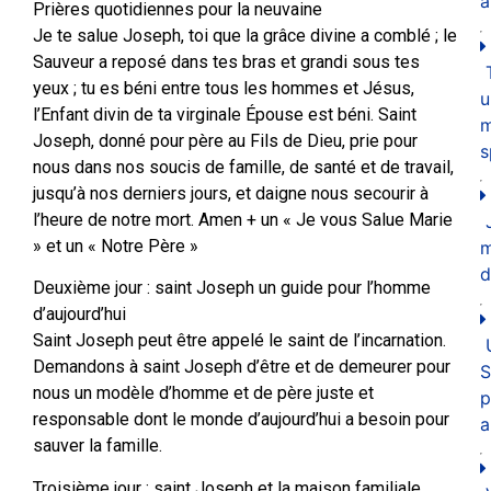
a
Prières quotidiennes pour la neuvaine
Je te salue Joseph, toi que la grâce divine a comblé ; le
Sauveur a reposé dans tes bras et grandi sous tes
yeux ; tu es béni entre tous les hommes et Jésus,
u
l’Enfant divin de ta virginale Épouse est béni. Saint
m
Joseph, donné pour père au Fils de Dieu, prie pour
s
nous dans nos soucis de famille, de santé et de travail,
jusqu’à nos derniers jours, et daigne nous secourir à
l’heure de notre mort. Amen + un « Je vous Salue Marie
» et un « Notre Père »
d
Deuxième jour : saint Joseph un guide pour l’homme
d’aujourd’hui
Saint Joseph peut être appelé le saint de l’incarnation.
Demandons à saint Joseph d’être et de demeurer pour
S
nous un modèle d’homme et de père juste et
p
responsable dont le monde d’aujourd’hui a besoin pour
a
sauver la famille.
Troisième jour : saint Joseph et la maison familiale