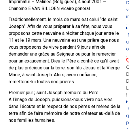
Imprimatur – Malines (Belgiques), 4 août 2001 –
D
Chanoine E.VAN BILLOEN vicaire.général
v
i
Traditionnellement, le mois de mars est celui “de saint
Joseph”. Afin de vous préparer à sa fête, nous vous
proposons cette neuvaine à réciter chaque jour entre le
11 et le 19 mars. Une neuvaine est une prière que nous
u
vous proposons de vivre pendant 9 jours afin de
o
demander une grâce au Seigneur ou pour le remercier
pour un exaucement. Dieu le Père a confié ce qu’il avait
C
de plus précieux sur la terre, son fils Jésus et la Vierge
D
Marie, à saint Joseph. Alors, avec confiance,
remettons-lui toutes nos prières.
L
Premier jour ; saint Joseph mémoire du Père :
!
A l’image de Joseph, puissions-nous vivre nos vies
dans l’écoute et le respect de nos pères et mères de la
terre afin de faire mémoire de notre créateur au-delà de
q
nos familles humaines.
p