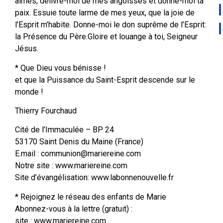
aimes, délivre-moi de mes angoisses et donne-moi ta
paix. Essuie toute larme de mes yeux, que la joie de
l’Esprit m’habite. Donne-moi le don suprême de l’Esprit:
la Présence du Père.Gloire et louange à toi, Seigneur
Jésus.
* Que Dieu vous bénisse !
et que la Puissance du Saint-Esprit descende sur le
monde !
Thierry Fourchaud
Cité de l’Immaculée – BP 24
53170 Saint Denis du Maine (France)
E.mail : communion@mariereine.com
Notre site : www.mariereine.com
Site d’évangélisation: www.labonnenouvelle.fr
* Rejoignez le réseau des enfants de Marie
Abonnez-vous à la lettre (gratuit) :
site : www.mariereine.com