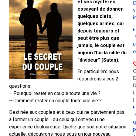
et ses mystères,
D
essayant de donner
v
quelques clefs,
i
quelques armes, car
depuis toujours et
peut être plus que
u
jamais, le couple est
o
aujourd’hui la cible du
“diviseur” (Satan).
C
En particuliers nous
D
répondrons à ces 2
questions :
L
– Pourquoi rester en couple toute une vie ?
!
– Comment rester en couple toute une vie ?
Destinée aux couples et à ceux qui ne parviennent pas
à former un couple… ou ceux qui ont vécu une
q
expérience douloureuse. Quelle que soit notre situation
p
actuelle, découvrons-nous sous un jour nouveau.