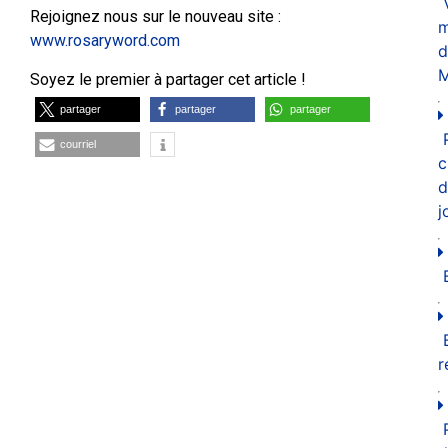
Rejoignez nous sur le nouveau site :
m
www.rosaryword.com
d
M
Soyez le premier à partager cet article !
partager
partager
partager
courriel
c
d
j
r