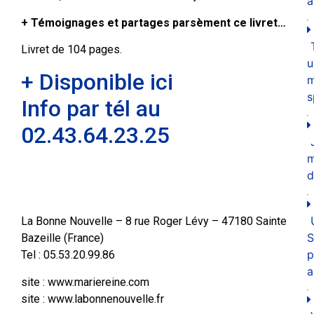
a
+ Témoignages et partages parsèment ce livret…
Livret de 104 pages.
u
+ Disponible ici
m
s
Info par tél au
02.43.64.23.25
d
La Bonne Nouvelle – 8 rue Roger Lévy – 47180 Sainte
S
Bazeille (France)
p
Tel : 05.53.20.99.86
a
site : www.mariereine.com
site : www.labonnenouvelle.fr