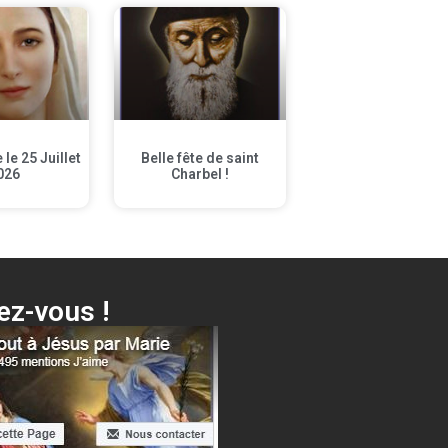
le 25 Juillet
Belle fête de saint
026
Charbel !
z-vous !
 Voici ta Mère + différentes surprises…
Cliquer ici !