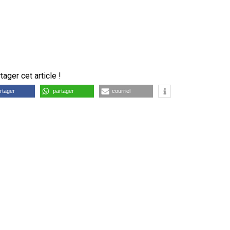
ager cet article !
rtager
partager
courriel