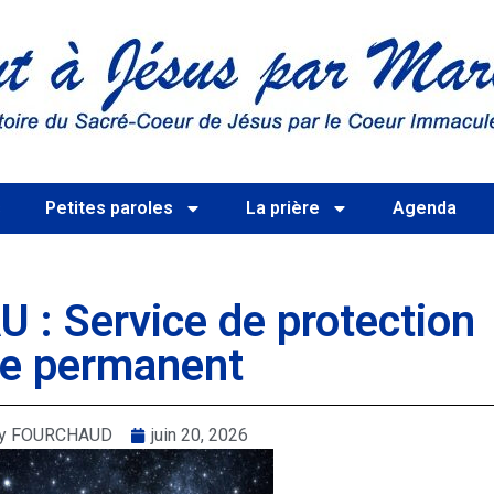
s
Petites paroles
La prière
Agenda
: Service de protection
lle permanent
rry FOURCHAUD
juin 20, 2026