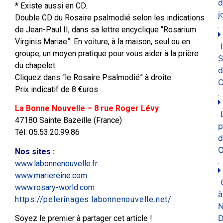
d
* Existe aussi en CD.
j
Double CD du Rosaire psalmodié selon les indications
de Jean-Paul II, dans sa lettre encyclique “Rosarium
Virginis Mariae”. En voiture, à la maison, seul ou en
groupe, un moyen pratique pour vous aider à la prière
du chapelet.
d
Cliquez dans “le Rosaire Psalmodié” à droite.
C
Prix indicatif de 8 €uros
La Bonne Nouvelle – 8 rue Roger Lévy
47180 Sainte Bazeille (France)
p
Tél: 05.53.20.99.86
d
O
Nos sites
:
www.labonnenouvelle.fr
www.mariereine.com
www.rosary-world.com
à
https://pelerinages.labonnenouvelle.net/
N
D
Soyez le premier à partager cet article !