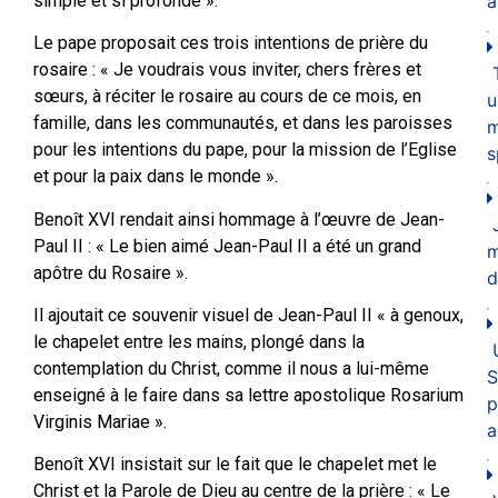
simple et si profonde ».
a
Le pape proposait ces trois intentions de prière du
rosaire : « Je voudrais vous inviter, chers frères et
sœurs, à réciter le rosaire au cours de ce mois, en
u
famille, dans les communautés, et dans les paroisses
m
pour les intentions du pape, pour la mission de l’Eglise
s
et pour la paix dans le monde ».
Benoît XVI rendait ainsi hommage à l’œuvre de Jean-
Paul II : « Le bien aimé Jean-Paul II a été un grand
apôtre du Rosaire ».
d
Il ajoutait ce souvenir visuel de Jean-Paul II « à genoux,
le chapelet entre les mains, plongé dans la
contemplation du Christ, comme il nous a lui-même
S
enseigné à le faire dans sa lettre apostolique Rosarium
p
Virginis Mariae ».
a
Benoît XVI insistait sur le fait que le chapelet met le
Christ et la Parole de Dieu au centre de la prière : « Le