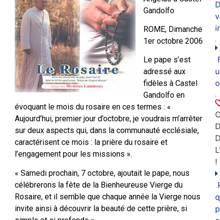
D
Gandolfo
v
i
ROME, Dimanche
1er octobre 2006
Le pape s’est
u
adressé aux
o
fidèles à Castel
Gandolfo en
évoquant le mois du rosaire en ces termes : «
C
Aujourd’hui, premier jour d’octobre, je voudrais m’arrêter
D
sur deux aspects qui, dans la communauté ecclésiale,
caractérisent ce mois : la prière du rosaire et
L
l’engagement pour les missions ».
!
« Samedi prochain, 7 octobre, ajoutait le pape, nous
célébrerons la fête de la Bienheureuse Vierge du
Rosaire, et il semble que chaque année la Vierge nous
q
invite ainsi à découvrir la beauté de cette prière, si
p