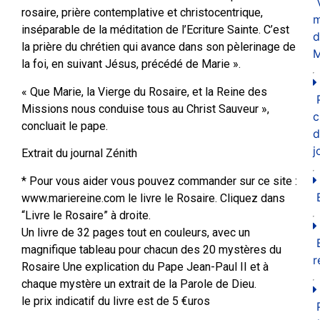
rosaire, prière contemplative et christocentrique,
m
inséparable de la méditation de l’Ecriture Sainte. C’est
d
la prière du chrétien qui avance dans son pèlerinage de
M
la foi, en suivant Jésus, précédé de Marie ».
« Que Marie, la Vierge du Rosaire, et la Reine des
Missions nous conduise tous au Christ Sauveur »,
c
concluait le pape.
d
j
Extrait du journal Zénith
* Pour vous aider vous pouvez commander sur ce site :
www.mariereine.com le livre le Rosaire. Cliquez dans
“Livre le Rosaire” à droite.
Un livre de 32 pages tout en couleurs, avec un
magnifique tableau pour chacun des 20 mystères du
r
Rosaire Une explication du Pape Jean-Paul II et à
chaque mystère un extrait de la Parole de Dieu.
le prix indicatif du livre est de 5 €uros