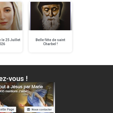
le 25 Juillet
Belle fête de saint
026
Charbel !
z-vous !
Voici ta Mère + différentes surprises…
Cliquer ici !