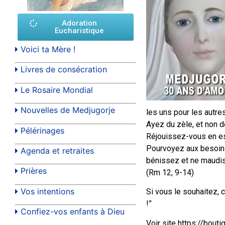
Adoration
Eucharistique
Voici ta Mère !
Livres de consécration
Le Rosaire Mondial
Nouvelles de Medjugorje
les uns pour les autre
Ayez du zèle, et non d
Pélérinages
Réjouissez-vous en esp
Pourvoyez aux besoins 
Agenda et retraites
bénissez et ne maudi
Prières
(Rm 12, 9-14)
Vos intentions
Si vous le souhaitez,
!”
Confiez-vos enfants à Dieu
Voir site https://bout