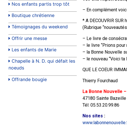
Nos enfants partis trop tôt
– En complément voici
Boutique chrétienne
* A DECOUVRIR SUR htt
Témoignages du weekend
(Rubrique “nouveautés
Offrir une messe
– Le livre de consécra
– le livre “Prions pour
Les enfants de Marie
– la Bonne Nouvelle s
– le nouveau “Voici ta
Chapelle à N. D. qui défait les
noeuds
QUE LE COEUR IMMAC
Offrande bougie
Thierry Fourchaud
La Bonne Nouvelle –
47180 Sainte Bazeille
Tél: 05.53.20.99.86
Nos sites
:
www.labonnenouvelle.