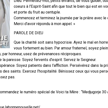
Dieu. Permettez-moi, petits enfants, de vous guider; ou
coeurs à l’Esprit-Saint afin que tout le bien qui est en v
et porte du fruit au centuple.
Commencez et terminez la journée par la prière avec le 
Merci d’avoir répondu à mon appel. »
PAROLE DE DIEU
Que la charité soit sans hypocrisie. Ayez le mal en horre
vous fortement au bien. Par amour fraternel, soyez plein
s; par honneur, usez de prévenances réciproques.
e la paresse. Soyez fervents d’esprit. Servez le Seigneur.
érance. Soyez patients dans l’affliction. Persévérez dans la pri
des saints. Exercez l’hospitalité. Bénissez ceux qui vous pers
ssez pas.
 commandez le numéro spécial de Voici ta Mère : “Medjugorje 30
ique.labonnenouvelle.net/