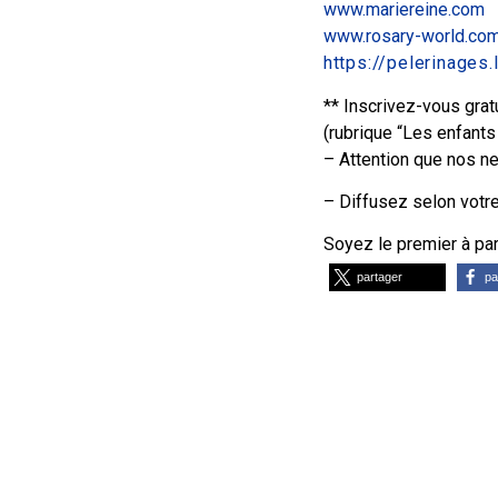
www.mariereine.com
www.rosary-world.co
https://pelerinages
** Inscrivez-vous gra
(rubrique “Les enfants
– Attention que nos n
– Diffusez selon votre
Soyez le premier à part
partager
pa