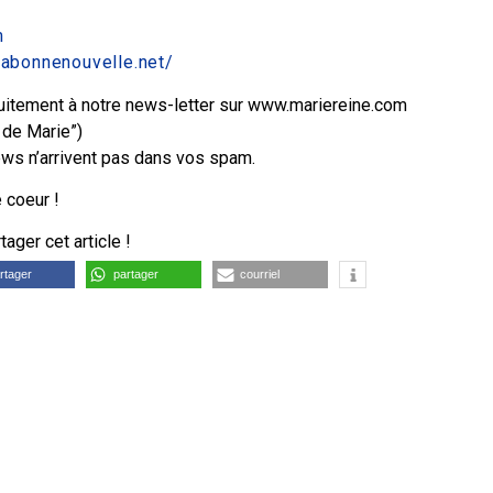
m
.labonnenouvelle.net/
tuitement à notre news-letter sur www.mariereine.com
 de Marie”)
ews n’arrivent pas dans vos spam.
 coeur !
ager cet article !
rtager
partager
courriel