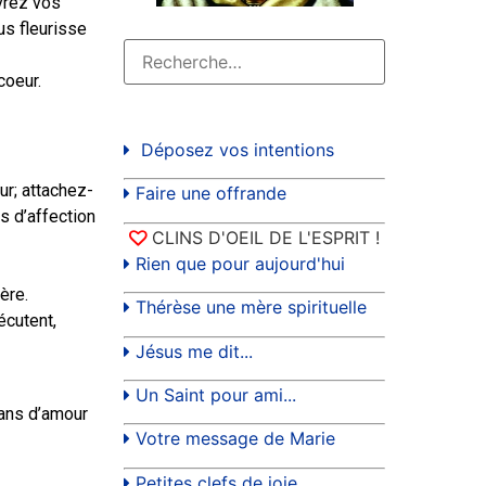
vrez vos
ous fleurisse
coeur.
Déposez vos intentions
ur; attachez-
Faire une offrande
s d’affection
CLINS D'OEIL DE L'ESPRIT !
Rien que pour aujourd'hui
ère.
Thérèse une mère spirituelle
écutent,
Jésus me dit...
Un Saint pour ami...
 ans d’amour
Votre message de Marie
Petites clefs de joie...