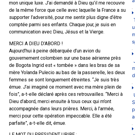
a
mon unique luxe. J’ai demandé à Dieu qu’il me recouvre
de la même force que celle avec laquelle la France a su
supporter l’adversité, pour me sentir plus digne d’être
comptée parmi ses enfants. Chaque jour, je suis en
u
communication avec Dieu, Jésus et la Vierge.
m
s
MERCI A DIEU D’ABORD !
Aujourd’hui à peine débarquée d’un avion du
gouvernement colombien sur une base aérienne près
de Bogota Ingrid est « tombée » dans les bras de sa
mère Yolanda Pulecio au bas de la passerelle, les deux
d
femmes se sont longuement étreintes. “Je suis très
émue. J’ai imaginé ce moment avec ma mère plein de
fois”, a-t-elle déclaré après ces retrouvailles. “Merci à
Dieu d’abord, merci ensuite à tous ceux qui m’ont
S
accompagnée dans leurs prières. Merci, à l’armée,
p
merci pour cette opération impeccable. Elle a été
a
parfaite”, a-t-elle dit, émue.
LE MOT DU PRESIDENT URIBE :