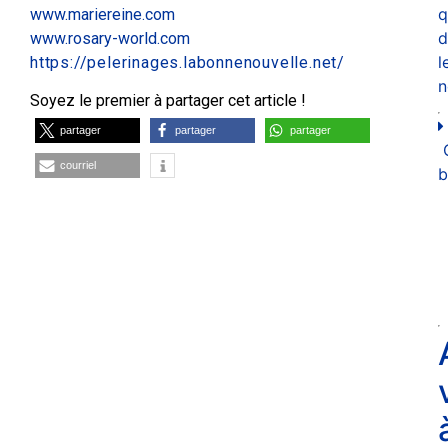
q
www.mariereine.com
d
www.rosary-world.com
l
https://pelerinages.labonnenouvelle.net/
n
Soyez le premier à partager cet article !
partager
partager
partager
courriel
b