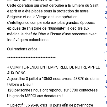
Cette opération qui s’est déroulée à la lumière du Saint
m
esprit et a été placée sous la protection de notre
d
Seigneur et de la Vierge est une opération
M
d’intelligence comparable aux plus grandes épopées
épiques de l’histoire de l’humanité”, a déclaré aux
médias le chef de l’état à l’issue d’une rencontre avec
c
les évêques colombiens.
d
Oui rendons grâce !
j
*****************************
+ COMPTE-RENDU EN TEMPS REEL DE NOTRE APPEL
AUX DONS
Aujourd’hui 3 juillet à 10h53 nous avons 4387€ de dons
! Gloire à Dieu !
r
128 personnes nous ont répondu sur 3700 contactées.
Un grands MERCI aux donateurs !
* Objectif : 36.964€ d’ici 10 jours afin de payer notre