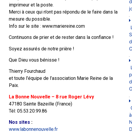
d
imprimeur et la poste.
j
Merci à ceux qui n’ont pas répondu de le faire dans la
mesure du possible.
Info sur le site : www.mariereine.com
Continuons de prier et de rester dans la confiance !
d
C
Soyez assurés de notre prière !
Que Dieu vous bénisse !
Thierry Fourchaud
p
et toute l’équipe de l’association Marie Reine de la
d
Paix.
O
La Bonne Nouvelle – 8 rue Roger Lévy
47180 Sainte Bazeille (France)
Tél: 05.53.20.99.86
à
N
Nos sites
:
D
www.labonnenouvelle.fr