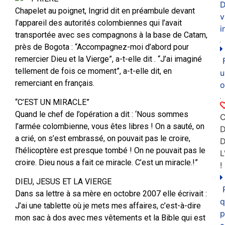
D
Chapelet au poignet, Ingrid dit en préambule devant
v
l’appareil des autorités colombiennes qui l’avait
i
transportée avec ses compagnons à la base de Catam,
près de Bogota : “Accompagnez-moi d’abord pour
remercier Dieu et la Vierge”, a-t-elle dit . “J’ai imaginé
tellement de fois ce moment”, a-t-elle dit, en
u
remerciant en français.
o
“C’EST UN MIRACLE”
Quand le chef de l’opération a dit : ‘Nous sommes
C
l’armée colombienne, vous êtes libres ! On a sauté, on
D
a crié, on s’est embrassé, on pouvait pas le croire,
l’hélicoptère est presque tombé ! On ne pouvait pas le
L
croire. Dieu nous a fait ce miracle. C’est un miracle.!”
!
DIEU, JESUS ET LA VIERGE
Dans sa lettre à sa mère en octobre 2007 elle écrivait :
q
J’ai une tablette où je mets mes affaires, c’est-à-dire
p
mon sac à dos avec mes vêtements et la Bible qui est