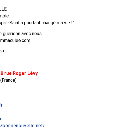
LE :
mple.
sprit-Saint a pourtant changé ma vie !”
e guérison avec nous.
elimmaculee.com
 !
 8 rue Roger Lévy
 (France)
fr
m
.labonnenouvelle.net/