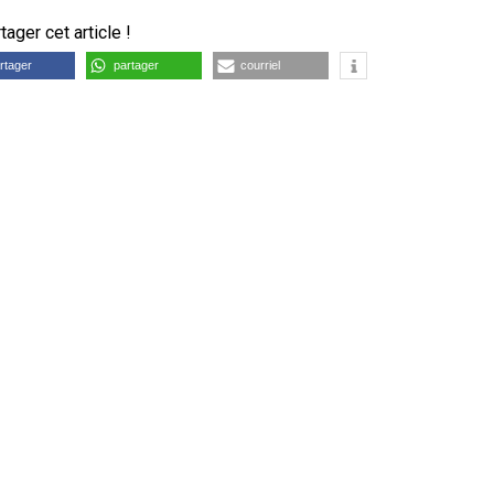
ager cet article !
rtager
partager
courriel