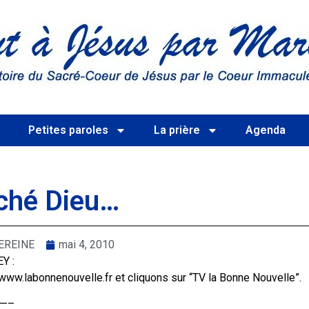
s
Petites paroles
La prière
Agenda
rché Dieu…
EREINE
mai 4, 2010
Y :
www.labonnenouvelle.fr et cliquons sur “TV la Bonne Nouvelle”.
—–