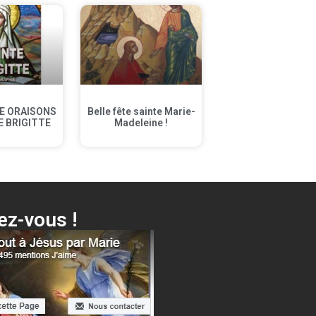
E ORAISONS
Belle fête sainte Marie-
E BRIGITTE
Madeleine !
z-vous !
e Voici ta Mère + différentes surprises…
Cliquer ici !