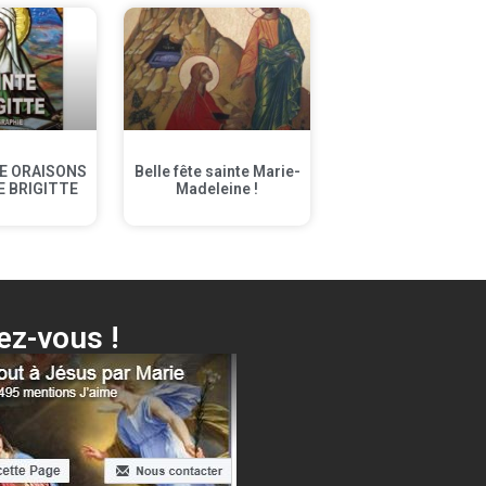
E ORAISONS
Belle fête sainte Marie-
E BRIGITTE
Madeleine !
z-vous !
i ta Mère + différentes surprises…
Cliquer ici !