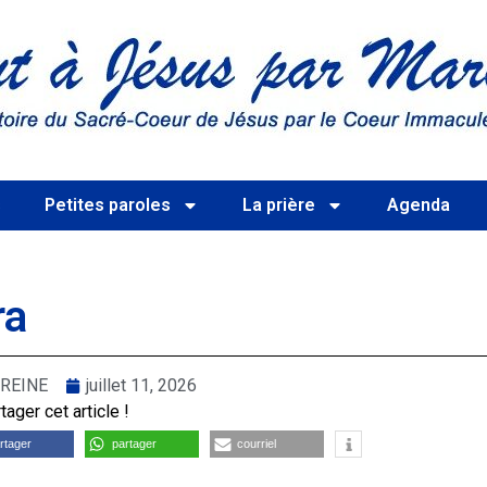
s
Petites paroles
La prière
Agenda
ra
REINE
juillet 11, 2026
ager cet article !
rtager
partager
courriel