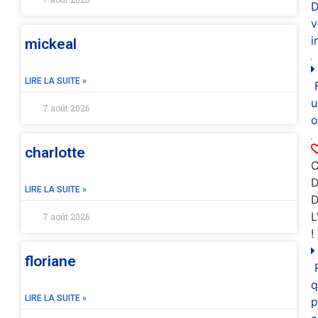
D
v
i
mickeal
LIRE LA SUITE »
u
7 août 2026
o
charlotte
C
D
LIRE LA SUITE »
L
7 août 2026
!
floriane
q
LIRE LA SUITE »
p