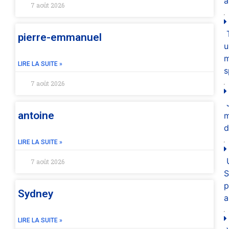
a
7 août 2026
pierre-emmanuel
u
m
LIRE LA SUITE »
s
7 août 2026
antoine
d
LIRE LA SUITE »
7 août 2026
S
p
Sydney
a
LIRE LA SUITE »