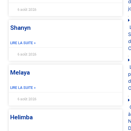
d
j
6 août 2026
Shanyn
d
LIRE LA SUITE »
C
6 août 2026
Melaya
p
d
O
LIRE LA SUITE »
6 août 2026
à
Helimba
N
D