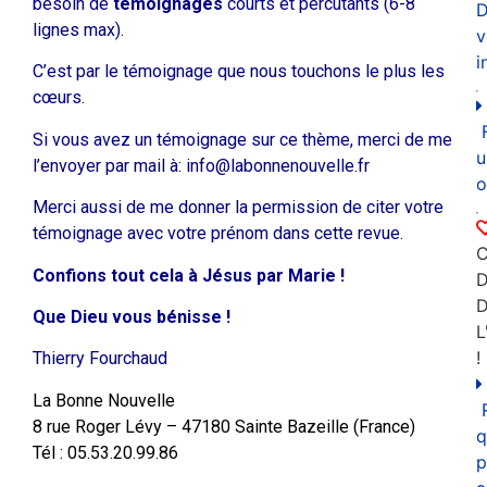
besoin de
témoignages
courts et percutants (6-8
D
lignes max).
v
i
C’est par le témoignage que nous touchons le plus les
cœurs.
Si vous avez un témoignage sur ce thème, merci de me
u
l’envoyer par mail à: info@labonnenouvelle.fr
o
Merci aussi de me donner la permission de citer votre
témoignage avec votre prénom dans cette revue.
C
Confions tout cela à Jésus par Marie !
D
Que Dieu vous bénisse !
L
!
Thierry Fourchaud
La Bonne Nouvelle
8 rue Roger Lévy – 47180 Sainte Bazeille (France)
q
Tél : 05.53.20.99.86
p