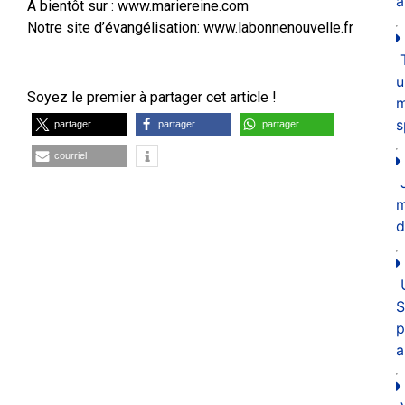
a
A bientôt sur : www.mariereine.com
Notre site d’évangélisation: www.labonnenouvelle.fr
u
Soyez le premier à partager cet article !
m
s
partager
partager
partager
courriel
d
S
p
a