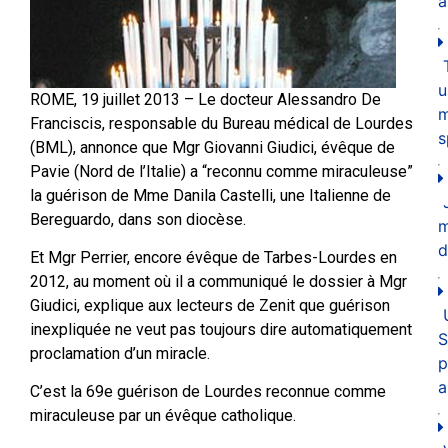
a
u
ROME, 19 juillet 2013 – Le docteur Alessandro De
m
Franciscis, responsable du Bureau médical de Lourdes
s
(BML), annonce que Mgr Giovanni Giudici, évêque de
Pavie (Nord de l’Italie) a “reconnu comme miraculeuse”
la guérison de Mme Danila Castelli, une Italienne de
Bereguardo, dans son diocèse.
d
Et Mgr Perrier, encore évêque de Tarbes-Lourdes en
2012, au moment où il a communiqué le dossier à Mgr
Giudici, explique aux lecteurs de Zenit que guérison
inexpliquée ne veut pas toujours dire automatiquement
S
proclamation d’un miracle.
p
a
C’est la 69e guérison de Lourdes reconnue comme
miraculeuse par un évêque catholique.