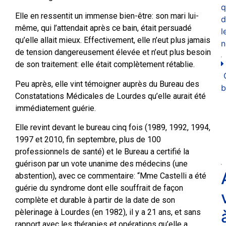
q
Elle en ressentit un immense bien-être: son mari lui-
d
même, qui l’attendait après ce bain, était persuadé
l
qu’elle allait mieux. Effectivement, elle n’eut plus jamais
n
de tension dangereusement élevée et n’eut plus besoin
de son traitement: elle était complètement rétablie.
Peu après, elle vint témoigner auprès du Bureau des
b
Constatations Médicales de Lourdes qu’elle aurait été
immédiatement guérie.
Elle revint devant le bureau cinq fois (1989, 1992, 1994,
1997 et 2010, fin septembre, plus de 100
professionnels de santé) et le Bureau a certifié la
guérison par un vote unanime des médecins (une
abstention), avec ce commentaire: “Mme Castelli a été
guérie du syndrome dont elle souffrait de façon
complète et durable à partir de la date de son
pèlerinage à Lourdes (en 1982), il y a 21 ans, et sans
rapport avec les thérapies et opérations qu’elle a