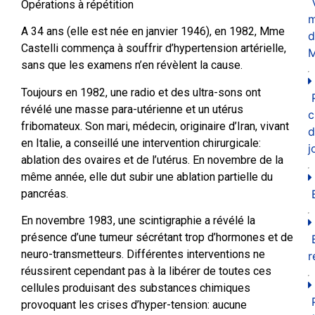
Opérations à répétition
m
A 34 ans (elle est née en janvier 1946), en 1982, Mme
d
Castelli commença à souffrir d’hypertension artérielle,
M
sans que les examens n’en révèlent la cause.
Toujours en 1982, une radio et des ultra-sons ont
révélé une masse para-utérienne et un utérus
c
fribomateux. Son mari, médecin, originaire d’Iran, vivant
d
en Italie, a conseillé une intervention chirurgicale:
j
ablation des ovaires et de l’utérus. En novembre de la
même année, elle dut subir une ablation partielle du
pancréas.
En novembre 1983, une scintigraphie a révélé la
présence d’une tumeur sécrétant trop d’hormones et de
neuro-transmetteurs. Différentes interventions ne
r
réussirent cependant pas à la libérer de toutes ces
cellules produisant des substances chimiques
provoquant les crises d’hyper-tension: aucune