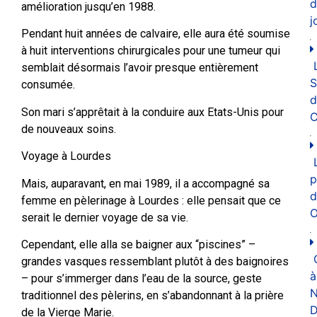
d
amélioration jusqu’en 1988.
j
Pendant huit années de calvaire, elle aura été soumise
à huit interventions chirurgicales pour une tumeur qui
semblait désormais l’avoir presque entièrement
consumée.
d
Son mari s’apprêtait à la conduire aux Etats-Unis pour
C
de nouveaux soins.
Voyage à Lourdes
p
Mais, auparavant, en mai 1989, il a accompagné sa
d
femme en pèlerinage à Lourdes : elle pensait que ce
O
serait le dernier voyage de sa vie.
Cependant, elle alla se baigner aux “piscines” –
grandes vasques ressemblant plutôt à des baignoires
à
– pour s’immerger dans l’eau de la source, geste
N
traditionnel des pèlerins, en s’abandonnant à la prière
D
de la Vierge Marie.