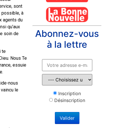
ervice, sont
 possible, à
ux agents du
insi qu’aux
Abonnez-vous
re soin de
à la lettre
 te
 Dieu. Nous Te
rance, essuie
e.
 aide-nous
 vaincu le
Inscription
Désinscription