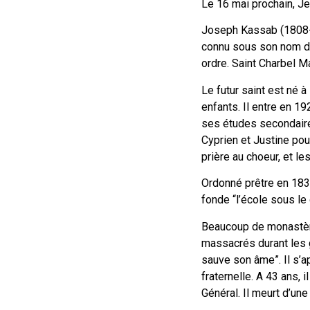
Le 16 mai prochain, Jea
Joseph Kassab (1808-18
connu sous son nom de 
ordre. Saint Charbel M
Le futur saint est né 
enfants. Il entre en 19
ses études secondaire
Cyprien et Justine pou
prière au choeur, et l
Ordonné prêtre en 1835
fonde “l’école sous le
Beaucoup de monastère
massacrés durant les g
sauve son âme”. Il s’
fraternelle. A 43 ans, 
Général. Il meurt d’une