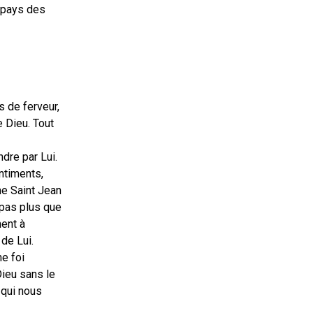
u pays des
 de ferveur,
e Dieu. Tout
ndre par Lui.
ntiments,
me Saint Jean
 pas plus que
ent à
de Lui.
ne foi
Dieu sans le
 qui nous