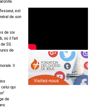
aronite.
fesseur, est
énéral de son
es de six
 où il fait
 de SS.
eures de
orale. Il
tes
 celui qui
on”
rge de
ans.