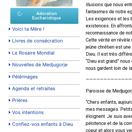
illusions que nous ent
fantasmes de notre eg
Adoration
Eucharistique
Les exigences et les b
existences. En affronta
Voici ta Mère !
reconnaissance de not
Cette vérité en révèle
Livres de consécration
jeûne chrétien est une
Le Rosaire Mondial
Dieu. Il est très diffé
“Dieu est grand” nous 
Nouvelles de Medjugorje
nous gardent loin de la
Pélérinages
—————————————
Agenda et retraites
Paroisse de Medjugorje
Prières
“Chers enfants, aujour
mes messages. Petits e
Vos intentions
éloignent. Je suis avec
pénitence et de la con
Confiez-vos enfants à Dieu
coeur et alors vous ve