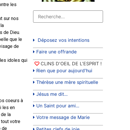
ontre les
t sur nos
la
s de Dieu.
pelle que le
Déposez vos intentions
 visage de
Faire une offrande
les idoles qui
CLINS D'OEIL DE L'ESPRIT !
Rien que pour aujourd'hui
Thérèse une mère spirituelle
Jésus me dit...
vos coeurs à
Un Saint pour ami...
i les en
 de la
Votre message de Marie
 tout votre
e de
Petites clefs de joie...