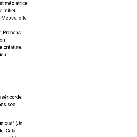
st médiatrice
e milieu
a Messe, elle
t. Prenons
Son
e créature.
ieu
iséricorde,
dans son
unique” (Jn
e. Cela