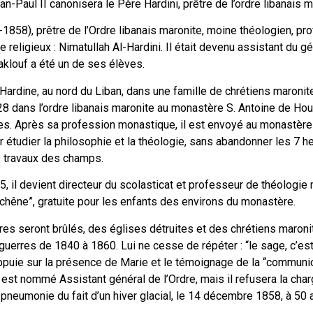
n-Paul II canonisera le Père Hardini, prêtre de l’ordre libanais m
58), prêtre de l’Ordre libanais maronite, moine théologien, pro
religieux : Nimatullah Al-Hardini. Il était devenu assistant du g
aklouf a été un de ses élèves.
à Hardine, au nord du Liban, dans une famille de chrétiens maronit
28 dans l’ordre libanais maronite au monastère S. Antoine de Houb,
s. Après sa profession monastique, il est envoyé au monastère
r étudier la philosophie et la théologie, sans abandonner les 7 h
es travaux des champs.
, il devient directeur du scolasticat et professeur de théologie m
 chêne”, gratuite pour les enfants des environs du monastère.
s seront brûlés, des églises détruites et des chrétiens maroni
uerres de 1840 à 1860. Lui ne cesse de répéter : “le sage, c’est
appuie sur la présence de Marie et le témoignage de la “communi
il est nommé Assistant général de l’Ordre, mais il refusera la cha
 pneumonie du fait d’un hiver glacial, le 14 décembre 1858, à 50 