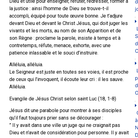
Dieu et utile pour enseigner, réfuter, redresser, former à
d
la justice : ainsi l’homme de Dieu se trouve-t-il
j
accompli, équipé pour toute œuvre bonne. Je t’adjure
devant Dieu et devant le Christ Jésus, qui doit juger les
vivants et les morts, au nom de son Apparition et de
son Règne : proclame la parole, insiste à temps et à
d
contretemps, réfute, menace, exhorte, avec une
C
patience inlassable et le souci d’instruire.
Alléluia, alléluia.
Le Seigneur est juste en toutes ses voies, il est proche
p
de ceux qui l’invoquent, il écoute leur cri : il les sauve.
d
Alléluia.
O
Evangile de Jésus Christ selon saint Luc (18, 1-8)
Jésus dit une parabole pour montrer à ses disciples
qu’il faut toujours prier sans se décourager :
à
” Il y avait dans une ville un juge qui ne craignait pas
N
Dieu et n’avait de considération pour personne. Il y avait
D