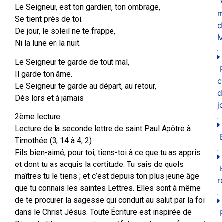
Le Seigneur, est ton gardien, ton ombrage,
m
Se tient près de toi.
d
De jour, le soleil ne te frappe,
M
Ni la lune en la nuit.
Le Seigneur te garde de tout mal,
Il garde ton âme.
c
Le Seigneur te garde au départ, au retour,
d
Dès lors et à jamais
j
2ème lecture
Lecture de la seconde lettre de saint Paul Apôtre à
Timothée (3, 14 à 4, 2)
Fils bien-aimé, pour toi, tiens-toi à ce que tu as appris
et dont tu as acquis la certitude. Tu sais de quels
maîtres tu le tiens ; et c’est depuis ton plus jeune âge
r
que tu connais les saintes Lettres. Elles sont à même
de te procurer la sagesse qui conduit au salut par la foi
dans le Christ Jésus. Toute Écriture est inspirée de