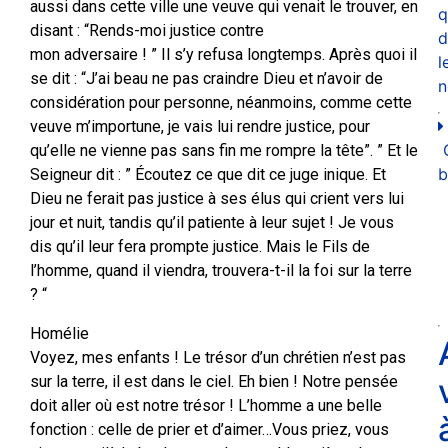
aussi dans cette ville une veuve qui venait le trouver, en
q
disant : “Rends-moi justice contre
d
mon adversaire ! ” Il s’y refusa longtemps. Après quoi il
l
se dit : “J’ai beau ne pas craindre Dieu et n’avoir de
n
considération pour personne, néanmoins, comme cette
veuve m’importune, je vais lui rendre justice, pour
qu’elle ne vienne pas sans fin me rompre la tête”. ” Et le
b
Seigneur dit : ” Écoutez ce que dit ce juge inique. Et
Dieu ne ferait pas justice à ses élus qui crient vers lui
jour et nuit, tandis qu’il patiente à leur sujet ! Je vous
dis qu’il leur fera prompte justice. Mais le Fils de
l’homme, quand il viendra, trouvera-t-il la foi sur la terre
? “
Homélie
Voyez, mes enfants ! Le trésor d’un chrétien n’est pas
sur la terre, il est dans le ciel. Eh bien ! Notre pensée
doit aller où est notre trésor ! L’homme a une belle
fonction : celle de prier et d’aimer…Vous priez, vous