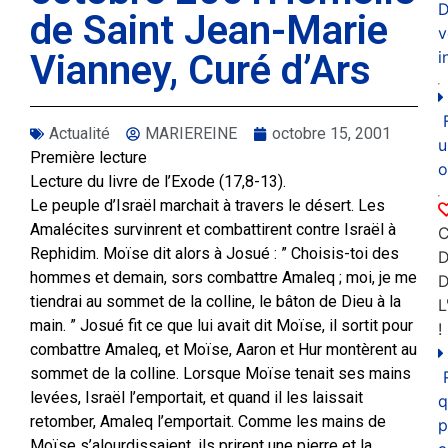
D
de Saint Jean-Marie
v
Vianney, Curé d’Ars
i
Actualité
MARIEREINE
octobre 15, 2001
u
Première lecture
o
Lecture du livre de l’Exode (17,8-13).
Le peuple d’Israël marchait à travers le désert. Les
Amalécites survinrent et combattirent contre Israël à
C
Rephidim. Moïse dit alors à Josué : ” Choisis-toi des
D
hommes et demain, sors combattre Amaleq ; moi, je me
tiendrai au sommet de la colline, le bâton de Dieu à la
L
main. ” Josué fit ce que lui avait dit Moïse, il sortit pour
!
combattre Amaleq, et Moïse, Aaron et Hur montèrent au
sommet de la colline. Lorsque Moïse tenait ses mains
levées, Israël l’emportait, et quand il les laissait
q
retomber, Amaleq l’emportait. Comme les mains de
p
Moïse s’alourdissaient, ils prirent une pierre et la