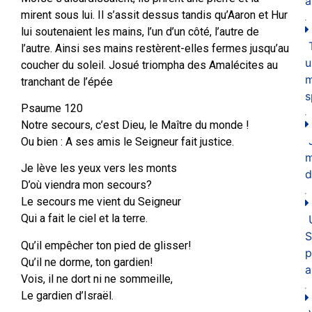
a
mirent sous lui. Il s’assit dessus tandis qu’Aaron et Hur
lui soutenaient les mains, l’un d’un côté, l’autre de
l’autre. Ainsi ses mains restèrent-elles fermes jusqu’au
u
coucher du soleil. Josué triompha des Amalécites au
m
tranchant de l’épée
s
Psaume 120
Notre secours, c’est Dieu, le Maître du monde !
Ou bien : A ses amis le Seigneur fait justice.
Je lève les yeux vers les monts
d
D’où viendra mon secours?
Le secours me vient du Seigneur
Qui a fait le ciel et la terre.
S
Qu’il empêcher ton pied de glisser!
p
Qu’il ne dorme, ton gardien!
a
Vois, il ne dort ni ne sommeille,
Le gardien d’Israël.