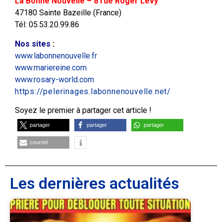
La Bonne Nouvelle – 8 rue Roger Lévy
47180 Sainte Bazeille (France)
Tél: 05.53.20.99.86
Nos sites
:
www.labonnenouvelle.fr
www.mariereine.com
www.rosary-world.com
https://pelerinages.labonnenouvelle.net/
Soyez le premier à partager cet article !
partager
partager
partager
courriel
Les dernières actualités