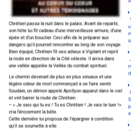
a
Chrétien passa la nuit dans le palais. Avant de repartir,
u
son hôte lui fit cadeau d’une merveilleuse armure, d’une
m
épée et d’un bouclier. Ceci afin de le préparer aux
s
dangers qu’il pourrait rencontrer au long de son voyage.
Bien équipé, Chrétien fit ses adieux à Vigilant et reprit
la route en direction de la Cité céleste. Il arriva dans
une vallée appelée la Vallée du combat spirituel.
d
Le chemin devenait de plus en plus sinueux et une
légère odeur de mort commençait à se faire sentir.
Soudain, un démon appelé Apollyon apparut dans le ciel
et vint barrer la route de Chrétien :
S
– « Je sais qui tu es ! Tu es Chrétien ! Je vais te tuer !»
p
cria férocement la bête.
a
Cette dernière lui proposa de l’épargner à condition
qu’il se soumette à elle: