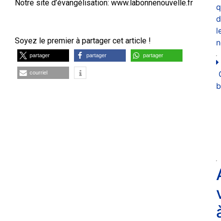
Notre site d’évangélisation: www.labonnenouvelle.fr
q
d
l
Soyez le premier à partager cet article !
n
partager
partager
partager
courriel
b