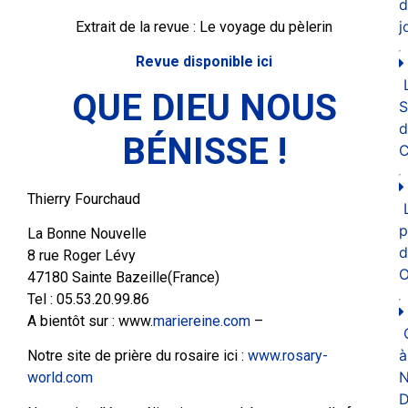
d
j
Extrait de la revue : Le voyage du pèlerin
Revue disponible ici
QUE DIEU NOUS
d
BÉNISSE !
C
Thierry Fourchaud
p
La Bonne Nouvelle
d
8 rue Roger Lévy
O
47180 Sainte Bazeille(France)
Tel : 05.53.20.99.86
A bientôt sur : www.
mariereine.com
–
à
Notre site de prière du rosaire ici :
www.rosary-
N
world.com
D