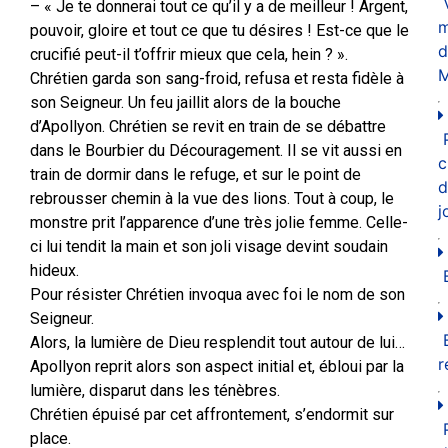
– « Je te donnerai tout ce qu’il y a de meilleur ! Argent,
m
pouvoir, gloire et tout ce que tu désires ! Est-ce que le
d
crucifié peut-il t’offrir mieux que cela, hein ? ».
M
Chrétien garda son sang-froid, refusa et resta fidèle à
son Seigneur. Un feu jaillit alors de la bouche
d’Apollyon. Chrétien se revit en train de se débattre
dans le Bourbier du Découragement. Il se vit aussi en
c
train de dormir dans le refuge, et sur le point de
d
rebrousser chemin à la vue des lions. Tout à coup, le
j
monstre prit l’apparence d’une très jolie femme. Celle-
ci lui tendit la main et son joli visage devint soudain
hideux.
Pour résister Chrétien invoqua avec foi le nom de son
Seigneur.
Alors, la lumière de Dieu resplendit tout autour de lui…
r
Apollyon reprit alors son aspect initial et, ébloui par la
lumière, disparut dans les ténèbres.
Chrétien épuisé par cet affrontement, s’endormit sur
place.