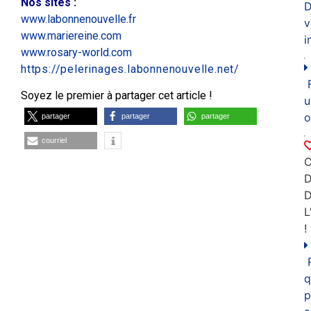
Nos sites
:
D
www.labonnenouvelle.fr
v
www.mariereine.com
i
www.rosary-world.com
https://pelerinages.labonnenouvelle.net/
Soyez le premier à partager cet article !
u
o
partager
partager
partager
courriel
C
D
L
!
q
p