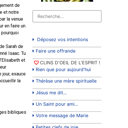
agement de
e et notre
par la venue
r en faire un
t pourquoi
Déposez vos intentions
 de Sarah de
Faire une offrande
onné Isaac. Tu
’Elisabeth et
CLINS D'OEIL DE L'ESPRIT !
leur
Rien que pour aujourd'hui
 jour, exauce
ccueillir la
Thérèse une mère spirituelle
Jésus me dit...
Un Saint pour ami...
ages bibliques
Votre message de Marie
Petites clefs de joie...