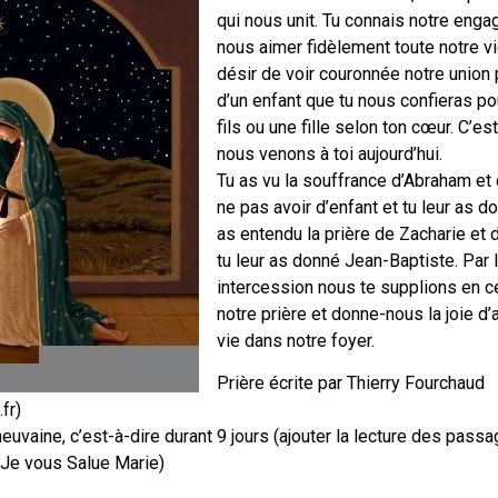
qui nous unit. Tu connais notre eng
nous aimer fidèlement toute notre vi
désir de voir couronnée notre union 
d’un enfant que tu nous confieras pou
fils ou une fille selon ton cœur. C’es
nous venons à toi aujourd’hui.
Tu as vu la souffrance d’Abraham et
ne pas avoir d’enfant et tu leur as d
as entendu la prière de Zacharie et d
tu leur as donné Jean-Baptiste. Par 
intercession nous te supplions en ce
notre prière et donne-nous la joie d’a
vie dans notre foyer.
Prière écrite par Thierry Fourchaud
fr)
neuvaine, c’est-à-dire durant 9 jours (ajouter la lecture des pass
 Je vous Salue Marie)