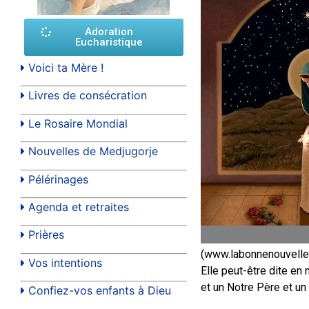
Adoration
Eucharistique
Voici ta Mère !
Livres de consécration
Le Rosaire Mondial
Nouvelles de Medjugorje
Pélérinages
Agenda et retraites
Prières
(www.labonnenouvelle.
Vos intentions
Elle peut-être dite en 
et un Notre Père et un
Confiez-vos enfants à Dieu