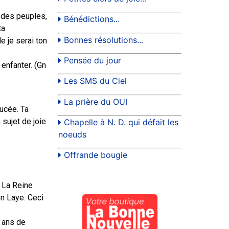
ai des peuples,
Bénédictions...
ta
Bonnes résolutions...
e je serai ton
Pensée du jour
enfanter. (Gn
Les SMS du Ciel
La prière du OUI
aucée. Ta
 sujet de joie
Chapelle à N. D. qui défait les
noeuds
Offrande bougie
. La Reine
en Laye. Ceci
0 ans de