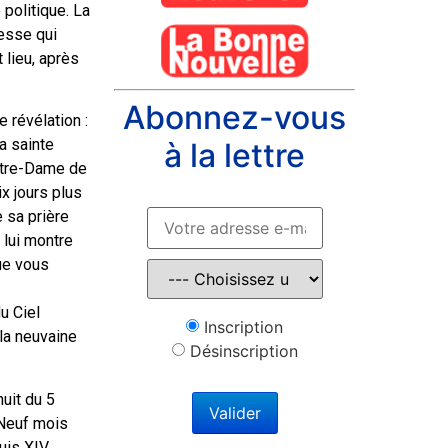
politique. La
sesse qui
t lieu, après
Abonnez-vous
e révélation :
a sainte
à la lettre
Notre-Dame de
ix jours plus
e sa prière
 lui montre
que vous
u Ciel
Inscription
la neuvaine
Désinscription
nuit du 5
 Neuf mois
uis XIV.