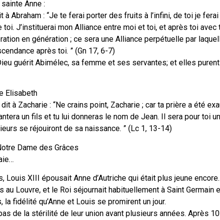
 sainte Anne :
t à Abraham : “Je te ferai porter des fruits à l’infini, de toi je fer
 toi. J’instituerai mon Alliance entre moi et toi, et après toi avec 
tion en génération ; ce sera une Alliance perpétuelle par laquell
scendance après toi. ” (Gn 17, 6-7)
ieu guérit Abimélec, sa femme et ses servantes; et elles purent 
te Elisabeth
dit à Zacharie : “Ne crains point, Zacharie ; car ta prière a été ex
tera un fils et tu lui donneras le nom de Jean. Il sera pour toi un
ieurs se réjouiront de sa naissance. ” (Lc 1, 13-14)
 Notre Dame des Grâces
raie…
, Louis XIII épousait Anne d’Autriche qui était plus jeune encore
 au Louvre, et le Roi séjournait habituellement à Saint Germain 
s, la fidélité qu’Anne et Louis se promirent un jour.
pas de la stérilité de leur union avant plusieurs années. Après 1