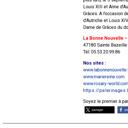
Louis XIII et Anne d’A
Grâces. A l’occasion d
d’Autriche et Louis XI
Dame de Grâces du don
La Bonne Nouvelle –
47180 Sainte Bazeille
Tél: 05.53.20.99.86
Nos sites
:
www.labonnenouvelle.
www.mariereine.com
www.rosary-world.co
https://pelerinages
Soyez le premier à part
partager
pa