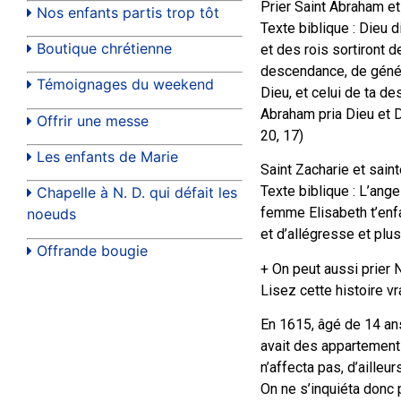
Prier Saint Abraham et
Nos enfants partis trop tôt
Texte biblique : Dieu di
Boutique chrétienne
et des rois sortiront de
descendance, de généra
Témoignages du weekend
Dieu, et celui de ta de
Abraham pria Dieu et D
Offrir une messe
20, 17)
Les enfants de Marie
Saint Zacharie et sain
Texte biblique : L’ange 
Chapelle à N. D. qui défait les
femme Elisabeth t’enfan
noeuds
et d’allégresse et plus
Offrande bougie
+ On peut aussi prier
Lisez cette histoire v
En 1615, âgé de 14 ans
avait des appartements
n’affecta pas, d’ailleur
On ne s’inquiéta donc 