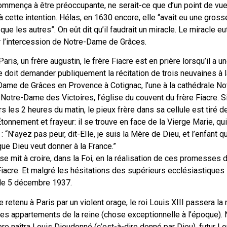
ommença à être préoccupante, ne serait-ce que d’un point de vue 
à cette intention. Hélas, en 1630 encore, elle “avait eu une gros
que les autres”. On eût dit qu’il faudrait un miracle. Le miracle eu
r l’intercession de Notre-Dame de Grâces.
ris, un frère augustin, le frère Fiacre est en prière lorsqu’il a un
he doit demander publiquement la récitation de trois neuvaines à l
-Dame de Grâces en Provence à Cotignac, l’une à la cathédrale 
 Notre-Dame des Victoires, l’église du couvent du frère Fiacre. S
s les 2 heures du matin, le pieux frère dans sa cellule est tiré d
Étonnement et frayeur: il se trouve en face de la Vierge Marie, qui
: “N’ayez pas peur, dit-EIle, je suis la Mère de Dieu, et l’enfant 
ue Dieu veut donner à la France.”
se mit à croire, dans la Foi, en la réalisation de ces promesses d
iacre. Et malgré les hésitations des supérieurs ecclésiastiques 
 le 5 décembre 1937.
e retenu à Paris par un violent orage, le roi Louis XIII passera la 
s appartements de la reine (chose exceptionnelle à l’époque).
re naîtra Louis Dieudonné (c’est-à-dire donné par Dieu), futur Lo