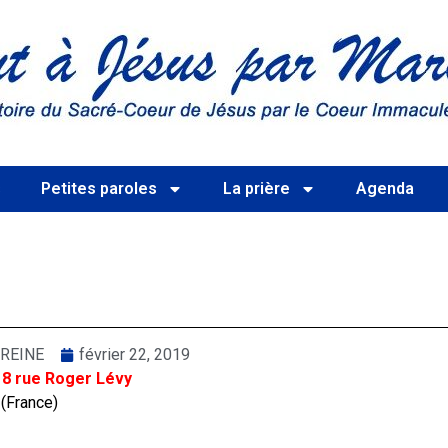
s
Petites paroles
La prière
Agenda
REINE
février 22, 2019
 8 rue Roger Lévy
 (France)