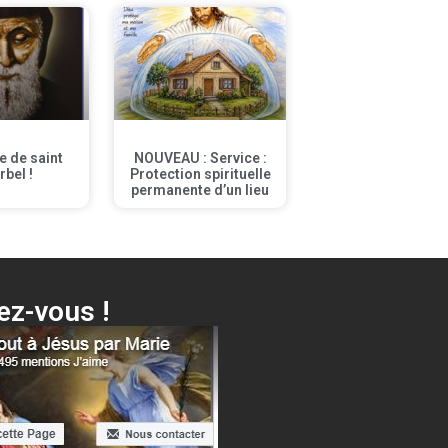
te de saint
NOUVEAU : Service :
rbel !
Protection spirituelle
permanente d’un lieu
z-vous !
Voici ta Mère + différentes surprises…
Cliquer ici !