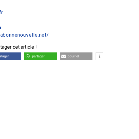
fr
m
.labonnenouvelle.net/
ager cet article !
rtager
partager
courriel