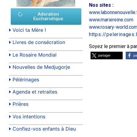
Nos sites
:
www.labonnenouvelle.
Adoration
Eucharistique
www.mariereine.com
www.rosary-world.co
Voici ta Mère !
https://pelerinages
Livres de consécration
Soyez le premier à part
Le Rosaire Mondial
partager
pa
Nouvelles de Medjugorje
Pélérinages
Agenda et retraites
Prières
Vos intentions
Confiez-vos enfants à Dieu