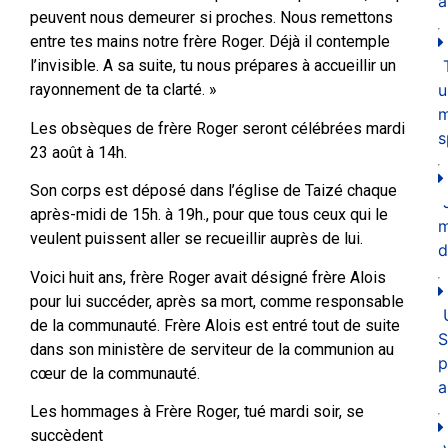
a
peuvent nous demeurer si proches. Nous remettons
entre tes mains notre frère Roger. Déjà il contemple
l’invisible. A sa suite, tu nous prépares à accueillir un
u
rayonnement de ta clarté. »
m
Les obsèques de frère Roger seront célébrées mardi
s
23 août à 14h.
Son corps est déposé dans l’église de Taizé chaque
après-midi de 15h. à 19h., pour que tous ceux qui le
veulent puissent aller se recueillir auprès de lui.
d
Voici huit ans, frère Roger avait désigné frère Alois
pour lui succéder, après sa mort, comme responsable
de la communauté. Frère Alois est entré tout de suite
S
dans son ministère de serviteur de la communion au
p
cœur de la communauté.
a
Les hommages à Frère Roger, tué mardi soir, se
succèdent