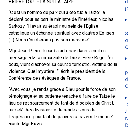
d
PRIERE TOUTE LA NUIT A TAIZE
j
“C’est un homme de paix qui a été tué à Taizé”, a
déclaré pour sa part le ministre de l’Intérieur, Nicolas
Sarkozy. “Il avait su établir au sein de l’Eglise
catholique un échange spirituel avec d’autres Eglises
(…) Nous n’oublierons pas son message”.
d
C
Mgr Jean-Pierre Ricard a adressé dans la nuit un
message à la communauté de Taizé. Frère Roger, “si
doux, vient d’achever sa course terrestre, victime de la
violence. Quel mystère…”, écrit le président de la
p
Conférence des évêques de France.
d
O
“Avec vous, je rends grâce à Dieu pour la force de son
témoignage et sa patiente ténacité à faire de Taizé le
lieu de ressourcement de tant de disciples du Christ,
au-delà des divisions, et le rendez-vous de
à
l’espérance pour tant de pauvres à travers le monde”,
N
ajoute Mgr Ricard.
D