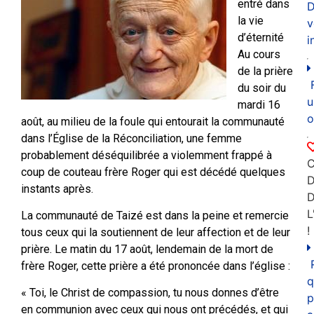
entré dans
D
la vie
v
d’éternité
i
Au cours
de la prière
du soir du
u
mardi 16
o
août, au milieu de la foule qui entourait la communauté
dans l’Église de la Réconciliation, une femme
probablement déséquilibrée a violemment frappé à
C
coup de couteau frère Roger qui est décédé quelques
D
instants après.
L
La communauté de Taizé est dans la peine et remercie
!
tous ceux qui la soutiennent de leur affection et de leur
prière. Le matin du 17 août, lendemain de la mort de
frère Roger, cette prière a été prononcée dans l’église :
q
« Toi, le Christ de compassion, tu nous donnes d’être
p
en communion avec ceux qui nous ont précédés, et qui