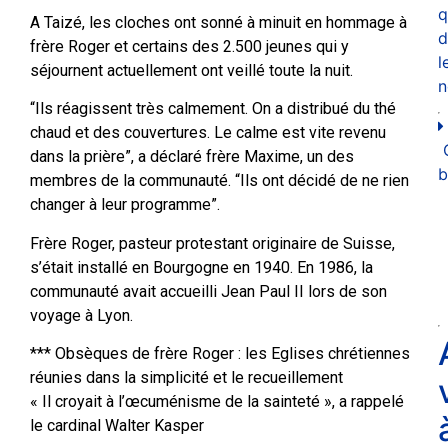
q
A Taizé, les cloches ont sonné à minuit en hommage à
d
frère Roger et certains des 2.500 jeunes qui y
l
séjournent actuellement ont veillé toute la nuit.
n
“Ils réagissent très calmement. On a distribué du thé
chaud et des couvertures. Le calme est vite revenu
dans la prière”, a déclaré frère Maxime, un des
b
membres de la communauté. “Ils ont décidé de ne rien
changer à leur programme”.
Frère Roger, pasteur protestant originaire de Suisse,
s’était installé en Bourgogne en 1940. En 1986, la
communauté avait accueilli Jean Paul II lors de son
voyage à Lyon.
*** Obsèques de frère Roger : les Eglises chrétiennes
réunies dans la simplicité et le recueillement
« Il croyait à l’œcuménisme de la sainteté », a rappelé
le cardinal Walter Kasper