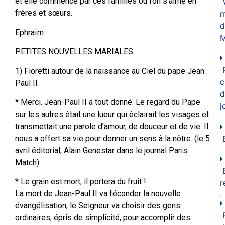
et elle commence par ces familles où l’on s’aime en
frères et sœurs.
m
d
Ephraïm
M
PETITES NOUVELLES MARIALES
1) Fioretti autour de la naissance au Ciel du pape Jean
c
Paul II
d
* Merci. Jean-Paul II a tout donné. Le regard du Pape
j
sur les autres était une lueur qui éclairait les visages et
transmettait une parole d’amour, de douceur et de vie. Il
nous a offert sa vie pour donner un sens à la nôtre. (le 5
avril éditorial, Alain Genestar dans le journal Paris
Match)
* Le grain est mort, il portera du fruit !
r
La mort de Jean-Paul II va féconder la nouvelle
évangélisation, le Seigneur va choisir des gens
ordinaires, épris de simplicité, pour accomplir des