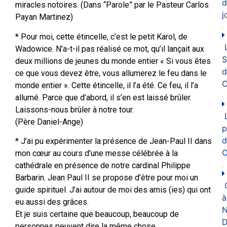
d
miracles notoires. (Dans “Parole” par le Pasteur Carlos
j
Payan Martinez)
* Pour moi, cette étincelle, c’est le petit Karol, de
Wadowice. N’a-t-il pas réalisé ce mot, qu’il lançait aux
deux millions de jeunes du monde entier « Si vous êtes
d
ce que vous devez être, vous allumerez le feu dans le
C
monde entier ». Cette étincelle, il l’a été. Ce feu, il l’a
allumé. Parce que d’abord, il s’en est laissé brûler.
Laissons-nous brûler à notre tour.
(Père Daniel-Ange)
p
d
* J’ai pu expérimenter la présence de Jean-Paul II dans
O
mon cœur au cours d’une messe célébrée à la
cathédrale en présence de notre cardinal Philippe
Barbarin. Jean Paul II se propose d’être pour moi un
guide spirituel. J’ai autour de moi des amis (ies) qui ont
à
eu aussi des grâces.
N
Et je suis certaine que beaucoup, beaucoup de
D
personnes peuvent dire la même chose.