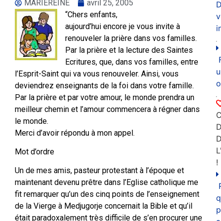
MARIEREINE
avril 25, 2005
D
“Chers enfants,
v
aujourd’hui encore je vous invite à
i
renouveler la prière dans vos familles.
Par la prière et la lecture des Saintes
Ecritures, que, dans vos familles, entre
u
l’Esprit-Saint qui va vous renouveler. Ainsi, vous
o
deviendrez enseignants de la foi dans votre famille.
Par la prière et par votre amour, le monde prendra un
meilleur chemin et l’amour commencera à régner dans
C
le monde.
D
Merci d’avoir répondu à mon appel.
L
Mot d’ordre
!
Un de mes amis, pasteur protestant à l’époque et
maintenant devenu prêtre dans l’Eglise catholique me
fit remarquer qu’un des cinq points de l’enseignement
q
de la Vierge à Medjugorje concernait la Bible et qu’il
p
était paradoxalement très difficile de s’en procurer une