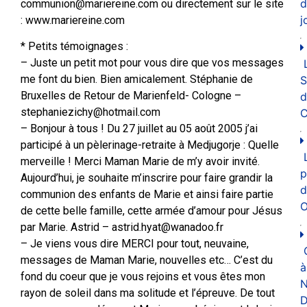
d
communion@mariereine.com ou directement sur le site
j
: www.mariereine.com
* Petits témoignages :
– Juste un petit mot pour vous dire que vos messages
me font du bien. Bien amicalement. Stéphanie de
Bruxelles de Retour de Marienfeld- Cologne –
d
stephaniezichy@hotmail.com
C
– Bonjour à tous ! Du 27 juillet au 05 août 2005 j’ai
participé à un pèlerinage-retraite à Medjugorje : Quelle
merveille ! Merci Maman Marie de m’y avoir invité.
p
Aujourd’hui, je souhaite m’inscrire pour faire grandir la
d
communion des enfants de Marie et ainsi faire partie
O
de cette belle famille, cette armée d’amour pour Jésus
par Marie. Astrid – astrid.hyat@wanadoo.fr
– Je viens vous dire MERCI pour tout, neuvaine,
messages de Maman Marie, nouvelles etc… C’est du
à
fond du coeur que je vous rejoins et vous êtes mon
N
rayon de soleil dans ma solitude et l’épreuve. De tout
D