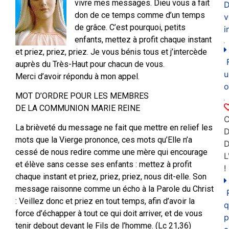
vivre mes messages. Dieu vous a fait
D
don de ce temps comme d’un temps
v
de grâce. C’est pourquoi, petits
i
enfants, mettez à profit chaque instant
et priez, priez, priez. Je vous bénis tous et j’intercède
auprès du Très-Haut pour chacun de vous.
u
Merci d’avoir répondu à mon appel.
o
MOT D’ORDRE POUR LES MEMBRES
DE LA COMMUNION MARIE REINE
C
La brièveté du message ne fait que mettre en relief les
D
mots que la Vierge prononce, ces mots qu’Elle n’a
cessé de nous redire comme une mère qui encourage
L
et élève sans cesse ses enfants : mettez à profit
!
chaque instant et priez, priez, priez, nous dit-elle. Son
message raisonne comme un écho à la Parole du Christ
: Veillez donc et priez en tout temps, afin d’avoir la
q
force d’échapper à tout ce qui doit arriver, et de vous
p
tenir debout devant le Fils de l’homme. (Lc 21,36)