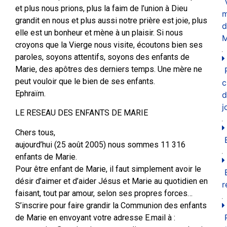
et plus nous prions, plus la faim de l’union à Dieu
m
grandit en nous et plus aussi notre prière est joie, plus
d
elle est un bonheur et mène à un plaisir. Si nous
M
croyons que la Vierge nous visite, écoutons bien ses
paroles, soyons attentifs, soyons des enfants de
Marie, des apôtres des derniers temps. Une mère ne
peut vouloir que le bien de ses enfants.
c
Ephraïm.
d
j
LE RESEAU DES ENFANTS DE MARIE
Chers tous,
aujourd’hui (25 août 2005) nous sommes 11 316
enfants de Marie.
Pour être enfant de Marie, il faut simplement avoir le
désir d’aimer et d’aider Jésus et Marie au quotidien en
r
faisant, tout par amour, selon ses propres forces…
S’inscrire pour faire grandir la Communion des enfants
de Marie en envoyant votre adresse E.mail à :