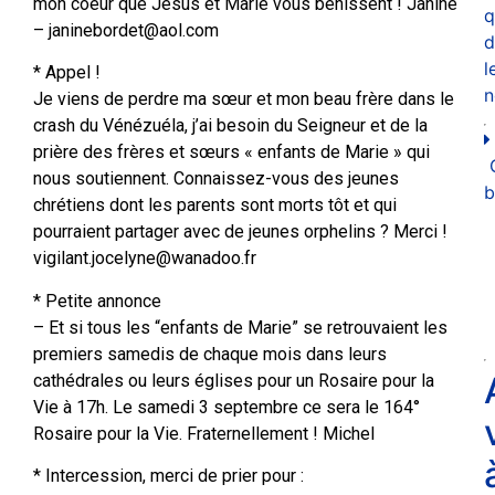
mon coeur que Jésus et Marie vous bénissent ! Janine
q
– janinebordet@aol.com
d
l
* Appel !
n
Je viens de perdre ma sœur et mon beau frère dans le
crash du Vénézuéla, j’ai besoin du Seigneur et de la
prière des frères et sœurs « enfants de Marie » qui
nous soutiennent. Connaissez-vous des jeunes
b
chrétiens dont les parents sont morts tôt et qui
pourraient partager avec de jeunes orphelins ? Merci !
vigilant.jocelyne@wanadoo.fr
* Petite annonce
– Et si tous les “enfants de Marie” se retrouvaient les
premiers samedis de chaque mois dans leurs
cathédrales ou leurs églises pour un Rosaire pour la
Vie à 17h. Le samedi 3 septembre ce sera le 164°
Rosaire pour la Vie. Fraternellement ! Michel
* Intercession, merci de prier pour :