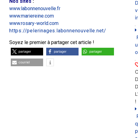
Nos sites
:
D
www.labonnenouvelle.fr
v
www.mariereine.com
i
www.rosary-world.com
https://pelerinages.labonnenouvelle.net/
Soyez le premier à partager cet article !
u
o
partager
partager
partager
courriel
C
D
L
!
q
p