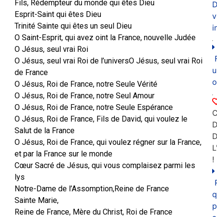
Fils, Rédempteur du monde qui êtes Dieu
D
Esprit-Saint qui êtes Dieu
v
Trinité Sainte qui êtes un seul Dieu
i
O Saint-Esprit, qui avez oint la France, nouvelle Judée
O Jésus, seul vrai Roi
O Jésus, seul vrai Roi de l’universO Jésus, seul vrai Roi
u
de France
o
O Jésus, Roi de France, notre Seule Vérité
O Jésus, Roi de France, notre Seul Amour
O Jésus, Roi de France, notre Seule Espérance
C
O Jésus, Roi de France, Fils de David, qui voulez le
D
Salut de la France
O Jésus, Roi de France, qui voulez régner sur la France,
L
et par la France sur le monde
!
Cœur Sacré de Jésus, qui vous complaisez parmi les
lys
Notre-Dame de l’Assomption,Reine de France
q
Sainte Marie,
p
Reine de France, Mère du Christ, Roi de France