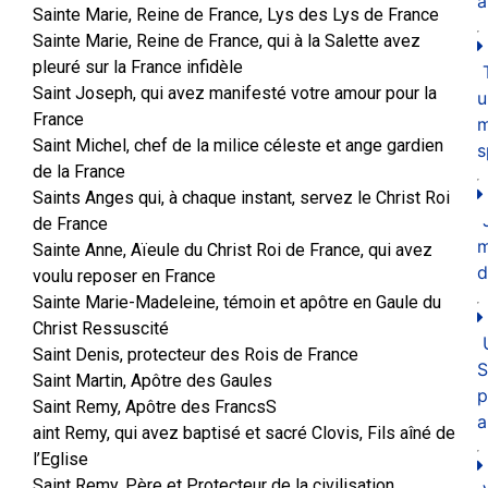
a
Sainte Marie, Reine de France, Lys des Lys de France
Sainte Marie, Reine de France, qui à la Salette avez
pleuré sur la France infidèle
Saint Joseph, qui avez manifesté votre amour pour la
u
France
m
Saint Michel, chef de la milice céleste et ange gardien
s
de la France
Saints Anges qui, à chaque instant, servez le Christ Roi
de France
Sainte Anne, Aïeule du Christ Roi de France, qui avez
d
voulu reposer en France
Sainte Marie-Madeleine, témoin et apôtre en Gaule du
Christ Ressuscité
Saint Denis, protecteur des Rois de France
S
Saint Martin, Apôtre des Gaules
p
Saint Remy, Apôtre des FrancsS
a
aint Remy, qui avez baptisé et sacré Clovis, Fils aîné de
l’Eglise
Saint Remy, Père et Protecteur de la civilisation