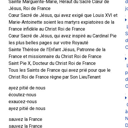
d
Sainte Marguerite-Marie, Héraut du Sacré Cœur de
j
Jésus, Roi de France
Cœur Sacré de Jésus, qui avez exigé que Louis XVI et
Marie-Antoinette soient les martyrs expiatoires de la
France infidèle au Christ Roi de France
Cœur Sacré de Jésus, qui avez inspiré au Cardinal Pie
d
les plus belles pages sur votre Royauté
C
Sainte Thérèse de l’Enfant Jésus, Patronne de la
France et missionnaire du Christ Roi de France
Saint Pie X, Docteur du Christ Roi de France
Tous les Saints de France qui avez prié pour que le
p
Christ Roi de France règne par Son LieuTenant
d
O
ayez pitié de nous
écoutez-nous
exaucez-nous
ayez pitié de nous
à
N
sauvez la France
D
sauvez la France