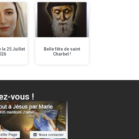
le 25 Juillet
Belle fête de saint
026
Charbel !
z-vous !
 Voici ta Mère + différentes surprises…
Cliquer ici !