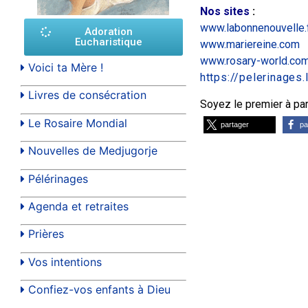
Nos sites
:
www.labonnenouvelle.
Adoration
Eucharistique
www.mariereine.com
www.rosary-world.co
Voici ta Mère !
https://pelerinages
Livres de consécration
Soyez le premier à part
Le Rosaire Mondial
partager
pa
Nouvelles de Medjugorje
Pélérinages
Agenda et retraites
Prières
Vos intentions
Confiez-vos enfants à Dieu