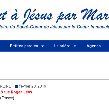
s
Petites paroles
La prière
Agenda
REINE
février 20, 2019
 8 rue Roger Lévy
 (France)