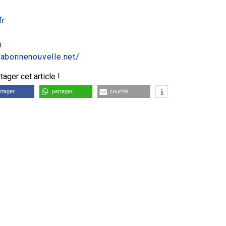
fr
m
.labonnenouvelle.net/
ager cet article !
rtager
partager
courriel