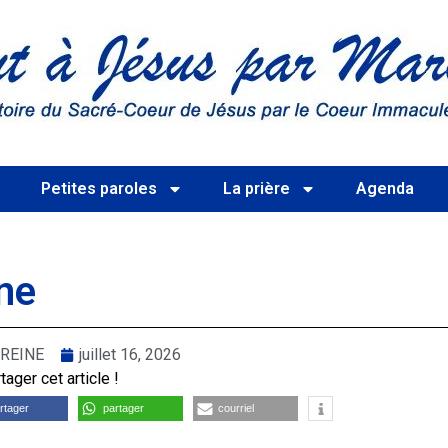
s
Petites paroles
La prière
Agenda
ne
REINE
juillet 16, 2026
ager cet article !
rtager
partager
courriel