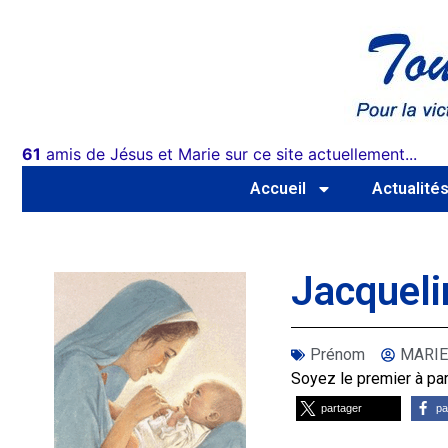
61
amis de Jésus et Marie sur ce site actuellement...
Accueil
Actualité
Jacqueli
Prénom
MARIE
Soyez le premier à part
partager
pa