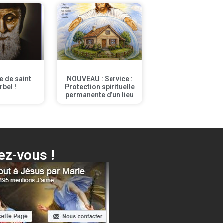
te de saint
NOUVEAU : Service :
rbel !
Protection spirituelle
permanente d’un lieu
z-vous !
Voici ta Mère + différentes surprises…
Cliquer ici !