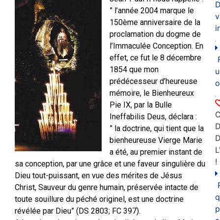
D
” l’année 2004 marque le
v
150ème anniversaire de la
i
proclamation du dogme de
l’Immaculée Conception. En
effet, ce fut le 8 décembre
1854 que mon
u
prédécesseur d’heureuse
o
mémoire, le Bienheureux
Pie IX, par la Bulle
C
Ineffabilis Deus, déclara :
D
” la doctrine, qui tient que la
bienheureuse Vierge Marie
L
a été, au premier instant de
!
sa conception, par une grâce et une faveur singulière du
Dieu tout-puissant, en vue des mérites de Jésus
Christ, Sauveur du genre humain, préservée intacte de
q
toute souillure du péché originel, est une doctrine
p
révélée par Dieu” (DS 2803; FC 397).