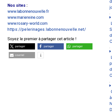
d
Nos sites
:
j
www.labonnenouvelle.fr
www.mariereine.com
www.rosary-world.com
https://pelerinages.labonnenouvelle.net/
d
Soyez le premier à partager cet article !
C
partager
partager
partager
courriel
p
d
O
à
N
D