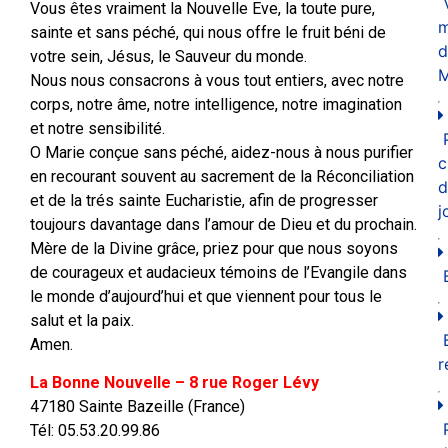
Vous êtes vraiment la Nouvelle Eve, la toute pure,
m
sainte et sans péché, qui nous offre le fruit béni de
d
votre sein, Jésus, le Sauveur du monde.
M
Nous nous consacrons à vous tout entiers, avec notre
corps, notre âme, notre intelligence, notre imagination
et notre sensibilité.
O Marie conçue sans péché, aidez-nous à nous purifier
c
en recourant souvent au sacrement de la Réconciliation
d
et de la trés sainte Eucharistie, afin de progresser
j
toujours davantage dans l’amour de Dieu et du prochain.
Mère de la Divine grâce, priez pour que nous soyons
de courageux et audacieux témoins de l’Evangile dans
le monde d’aujourd’hui et que viennent pour tous le
salut et la paix.
Amen.
r
La Bonne Nouvelle – 8 rue Roger Lévy
47180 Sainte Bazeille (France)
Tél: 05.53.20.99.86