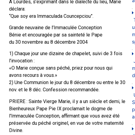
a
A Lourdes, s’exprimant dans le dialecte du lieu, Marie
déclara:
“Que soy era Immaculada Councepciou”.
u
Grande neuvaine de l’Immaculée Conception
m
Bénie et encouragée par sa sainteté le Pape
s
du 30 novembre au 8 décembre 2004
1) Chaque jour une dizaine de chapelet, suivi de 3 fois
l’invocation :
«O Marie conçue sans péché, priez pour nous qui
d
avons recours à vous.»
2) Une Communion le jour du 8 décembre ou entre le 30
nov. et le 8 déc. Confession recommandée.
PRIERE : Sainte Vierge Marie, il y a un siècle et demi, le
S
Bienheureux Pape Pie IX proclamait le dogme de
p
l’Immaculée Conception, affirmant que vous avez été
a
préservée du péché originel, en vue de votre maternité
Divine.