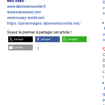
Nos sites
:
D
www.labonnenouvelle.fr
v
www.mariereine.com
i
www.rosary-world.com
https://pelerinages.labonnenouvelle.net/
Soyez le premier à partager cet article !
u
o
partager
partager
partager
courriel
C
D
L
!
q
p