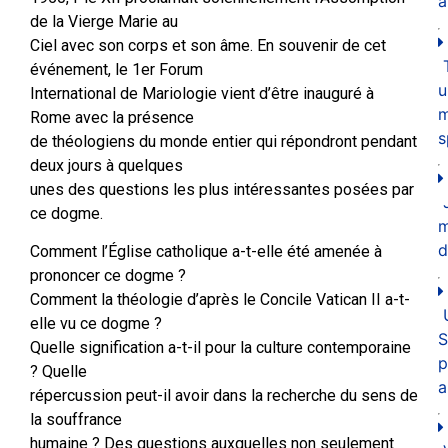
a
de la Vierge Marie au
Ciel avec son corps et son âme. En souvenir de cet
événement, le 1er Forum
u
International de Mariologie vient d’être inauguré à
m
Rome avec la présence
s
de théologiens du monde entier qui répondront pendant
deux jours à quelques
unes des questions les plus intéressantes posées par
ce dogme.
d
Comment l’Église catholique a-t-elle été amenée à
prononcer ce dogme ?
Comment la théologie d’après le Concile Vatican II a-t-
elle vu ce dogme ?
S
Quelle signification a-t-il pour la culture contemporaine
p
? Quelle
a
répercussion peut-il avoir dans la recherche du sens de
la souffrance
humaine ? Des questions auxquelles non seulement