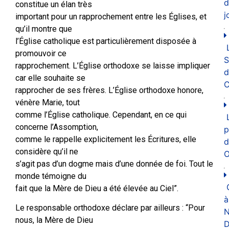
d
constitue un élan très
j
important pour un rapprochement entre les Églises, et
qu’il montre que
l’Église catholique est particulièrement disposée à
promouvoir ce
rapprochement. L’Église orthodoxe se laisse impliquer
d
car elle souhaite se
C
rapprocher de ses frères. L’Église orthodoxe honore,
vénère Marie, tout
comme l’Église catholique. Cependant, en ce qui
concerne l’Assomption,
p
comme le rappelle explicitement les Écritures, elle
d
considère qu’il ne
O
s’agit pas d’un dogme mais d’une donnée de foi. Tout le
monde témoigne du
fait que la Mère de Dieu a été élevée au Ciel”.
à
Le responsable orthodoxe déclare par ailleurs : “Pour
N
nous, la Mère de Dieu
D