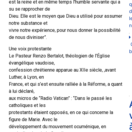
est la reine et en même temps l’humble servante qui a
q
su se rapprocher de
d
Dieu. Elle est le moyen que Dieu a utilisé pour assumer
l
notre substance et
n
vivre notre expérience, pour nous donner la possibilité
de nous diviniser”.
Une voix protestante
b
Le Pasteur Renzo Bertalot, théologien de l’Église
évangélique vaudoise,
confession chrétienne apparue au XIIe siècle, ,avant
Luther, à Lyon, en
France, et qui s’est ensuite ralliée à la Réforme, a quant
à lui déclaré,
aux micros de “Radio Vatican” : “Dans le passé les
catholiques et les
protestants étaient opposés, en ce qui concerne la
figure de Marie. Avec le
développement du mouvement ocuménique, en