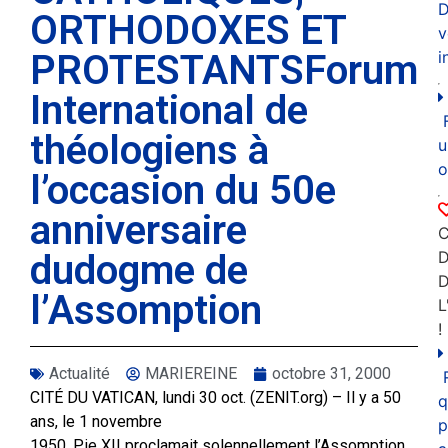
D
ORTHODOXES ET
v
PROTESTANTSForum
i
International de
théologiens à
u
o
l’occasion du 50e
anniversaire
C
dudogme de
D
l’Assomption
L
!
Actualité
MARIEREINE
octobre 31, 2000
CITÉ DU VATICAN, lundi 30 oct. (ZENIT.org) – Il y a 50
q
ans, le 1 novembre
p
1950, Pie XII proclamait solennellement l’Assomption