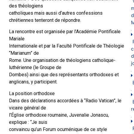
des théologiens
m
catholiques mais aussi d’autres confessions
d
chrétiennes tenteront de répondre.
M
La rencontre est organisée par l’Académie Pontificale
Mariale
Internationale et par la Faculté Pontificale de Théologie
c
“Marianum” de
d
Rome. Une organisation de théologiens catholique-
j
luthérienne (le Groupe de
Dombes) ainsi que des représentants orthodoxes et
anglicans, y participent.
La position orthodoxe
Dans des déclarations accordées à “Radio Vatican”, le
vicaire général de
r
l’Église orthodoxe roumaine, Juvenalie Jonascu,
explique : “Je suis
convaincu qu’un Forum ocuménique de ce style