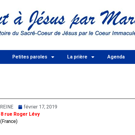
s
Petites paroles
La prière
Agenda
REINE
février 17, 2019
 8 rue Roger Lévy
 (France)