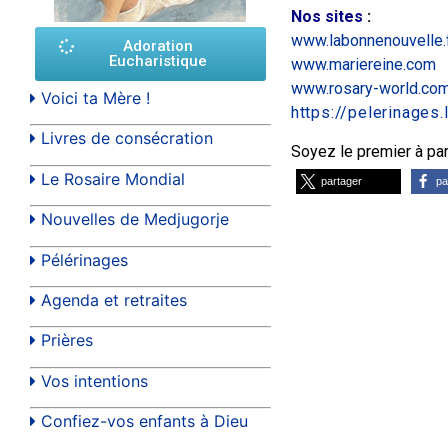
Nos sites
:
www.labonnenouvelle.
Adoration
Eucharistique
www.mariereine.com
www.rosary-world.co
Voici ta Mère !
https://pelerinages
Livres de consécration
Soyez le premier à part
Le Rosaire Mondial
partager
pa
Nouvelles de Medjugorje
Pélérinages
Agenda et retraites
Prières
Vos intentions
Confiez-vos enfants à Dieu