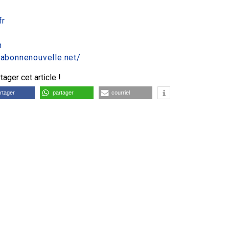
fr
m
.labonnenouvelle.net/
ager cet article !
rtager
partager
courriel