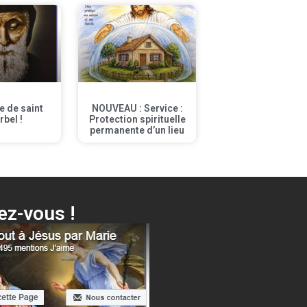
te de saint
NOUVEAU : Service :
rbel !
Protection spirituelle
permanente d’un lieu
z-vous !
Voici ta Mère + différentes surprises…
Cliquer ici !