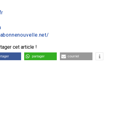
fr
m
.labonnenouvelle.net/
ager cet article !
rtager
partager
courriel