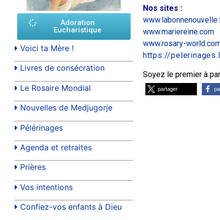
Nos sites
:
www.labonnenouvelle.
Adoration
Eucharistique
www.mariereine.com
www.rosary-world.co
Voici ta Mère !
https://pelerinages
Livres de consécration
Soyez le premier à part
Le Rosaire Mondial
partager
pa
Nouvelles de Medjugorje
Pélérinages
Agenda et retraites
Prières
Vos intentions
Confiez-vos enfants à Dieu