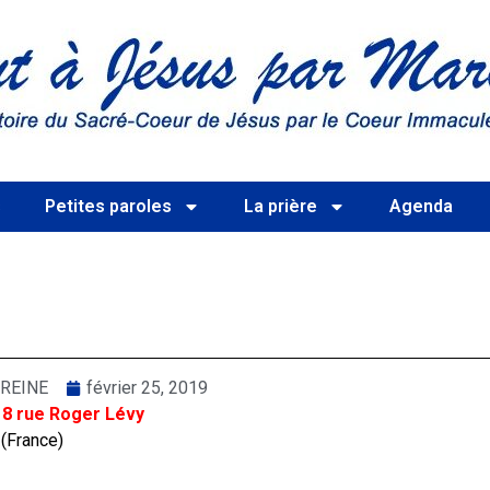
s
Petites paroles
La prière
Agenda
REINE
février 25, 2019
 8 rue Roger Lévy
 (France)