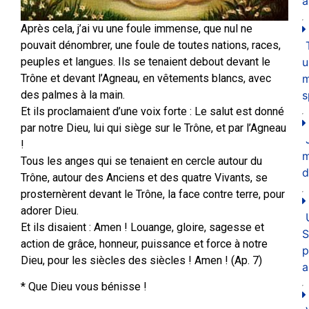
a
Après cela, j’ai vu une foule immense, que nul ne
pouvait dénombrer, une foule de toutes nations, races,
u
peuples et langues. Ils se tenaient debout devant le
m
Trône et devant l’Agneau, en vêtements blancs, avec
s
des palmes à la main.
Et ils proclamaient d’une voix forte : Le salut est donné
par notre Dieu, lui qui siège sur le Trône, et par l’Agneau
!
Tous les anges qui se tenaient en cercle autour du
d
Trône, autour des Anciens et des quatre Vivants, se
prosternèrent devant le Trône, la face contre terre, pour
adorer Dieu.
Et ils disaient : Amen ! Louange, gloire, sagesse et
S
action de grâce, honneur, puissance et force à notre
p
Dieu, pour les siècles des siècles ! Amen ! (Ap. 7)
a
* Que Dieu vous bénisse !