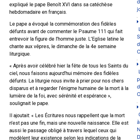
d
expliqué le pape Benoît XVI dans sa catéchèse
j
hebdomadaire en français.
Le pape a évoqué la commémoration des fidèles
défunts avant de commenter le Psaume 111 qui fait
entrevoir la figure de l’homme juste. L’Eglise latine le
d
chante aux vêpres, le dimanche de la 4e semaine
C
liturgique.
« Après avoir célébré hier la fête de tous les Saints du
ciel, nous faisons aujourd’hui mémoire des fidèles
p
défunts. La liturgie nous invite à prier pour nos chers
d
disparus et à regarder l’énigme humaine de la mort à la
O
lumière de la foi, avec sérénité et espérance »,
soulignait le pape.
Il ajoutait: « Les Écritures nous rappellent que la mort
à
n’est pas une fin, mais une nouvelle naissance. Elle est
N
aussi le passage obligé à travers lequel ceux qui
D
modèlent leur existence selon les indications de la