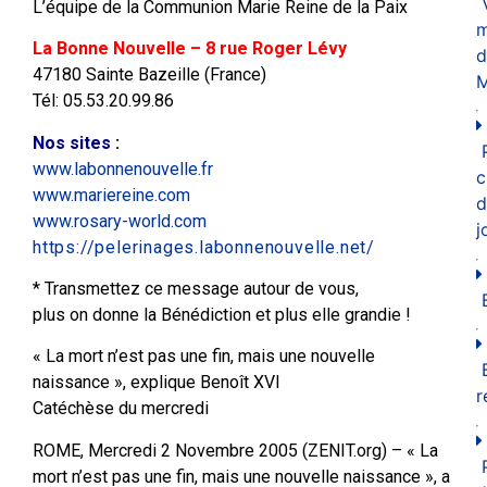
L’équipe de la Communion Marie Reine de la Paix
m
La Bonne Nouvelle – 8 rue Roger Lévy
d
47180 Sainte Bazeille (France)
M
Tél: 05.53.20.99.86
Nos sites
:
www.labonnenouvelle.fr
c
www.mariereine.com
d
www.rosary-world.com
j
https://pelerinages.labonnenouvelle.net/
* Transmettez ce message autour de vous,
plus on donne la Bénédiction et plus elle grandie !
« La mort n’est pas une fin, mais une nouvelle
naissance », explique Benoît XVI
r
Catéchèse du mercredi
ROME, Mercredi 2 Novembre 2005 (ZENIT.org) – « La
mort n’est pas une fin, mais une nouvelle naissance », a