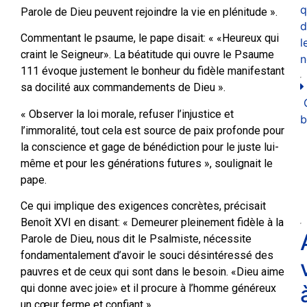
q
Parole de Dieu peuvent rejoindre la vie en plénitude ».
d
Commentant le psaume, le pape disait: « «Heureux qui
l
craint le Seigneur». La béatitude qui ouvre le Psaume
n
111 évoque justement le bonheur du fidèle manifestant
sa docilité aux commandements de Dieu ».
« Observer la loi morale, refuser l’injustice et
b
l’immoralité, tout cela est source de paix profonde pour
la conscience et gage de bénédiction pour le juste lui-
même et pour les générations futures », soulignait le
pape.
Ce qui implique des exigences concrètes, précisait
Benoît XVI en disant: « Demeurer pleinement fidèle à la
Parole de Dieu, nous dit le Psalmiste, nécessite
fondamentalement d’avoir le souci désintéressé des
pauvres et de ceux qui sont dans le besoin. «Dieu aime
qui donne avec joie» et il procure à l’homme généreux
un cœur ferme et confiant ».