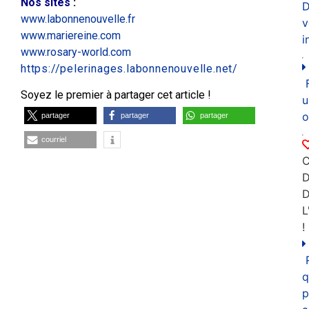
Nos sites
:
D
www.labonnenouvelle.fr
v
www.mariereine.com
i
www.rosary-world.com
https://pelerinages.labonnenouvelle.net/
Soyez le premier à partager cet article !
u
o
partager
partager
partager
courriel
C
D
L
!
q
p