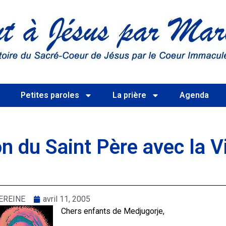
s
Petites paroles
La prière
Agenda
on du Saint Père avec la V
EREINE
avril 11, 2005
Chers enfants de Medjugorje,