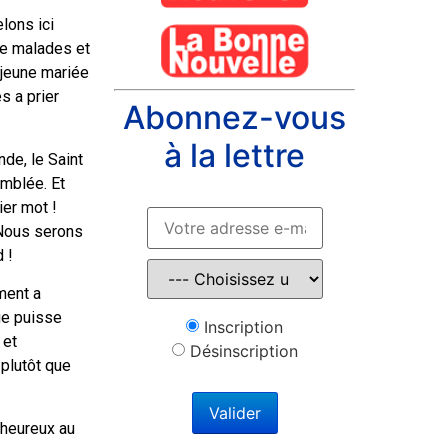
lons ici
 de malades et
 jeune mariée
s a prier
Abonnez-vous
à la lettre
de, le Saint
emblée. Et
ier mot !
! Nous serons
 !
ment a
ge puisse
Inscription
 et
Désinscription
 plutôt que
 heureux au