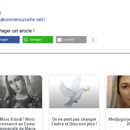
m
.labonnenouvelle.net/
ager cet article !
rtager
partager
courriel
Mois d’août ! Mois
On ne peut pas changer
Medjugorje 
consacré au Coeur
l’autre et Dieu non plus !
2
Immaculé de Marie