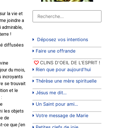
ur la vie et
 me joindre a
i admirable,
erre !
Déposez vos intentions
té diffusées
Faire une offrande
CLINS D'OEIL DE L'ESPRIT !
ivine
Rien que pour aujourd'hui
jour du mois,
s incroyants
Thérèse une mère spirituelle
e se trouvait
tion et le
Jésus me dit...
:
Un Saint pour ami...
de
ni les objets
Votre message de Marie
de de
st-ce que j’en
Petites clefs de joie...