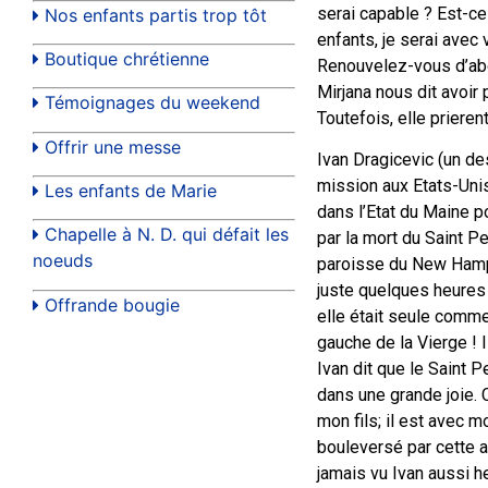
serai capable ? Est-ce
Nos enfants partis trop tôt
enfants, je serai avec 
Boutique chrétienne
Renouvelez-vous d’abor
Mirjana nous dit avoir
Témoignages du weekend
Toutefois, elle priere
Offrir une messe
Ivan Dragicevic (un des 
mission aux Etats-Unis
Les enfants de Marie
dans l’Etat du Maine 
Chapelle à N. D. qui défait les
par la mort du Saint Pe
noeuds
paroisse du New Hampsh
juste quelques heures a
Offrande bougie
elle était seule comme
gauche de la Vierge ! I
Ivan dit que le Saint P
dans une grande joie. C
mon fils; il est avec mo
bouleversé par cette a
jamais vu Ivan aussi he