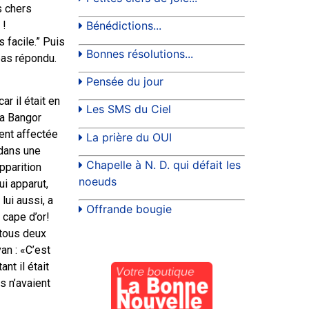
s chers
 !
Bénédictions...
 facile.” Puis
Bonnes résolutions...
pas répondu.
Pensée du jour
ar il était en
Les SMS du Ciel
 a Bangor
ent affectée
La prière du OUI
 dans une
Chapelle à N. D. qui défait les
pparition
noeuds
ui apparut,
lui aussi, a
Offrande bougie
 cape d’or!
t tous deux
van : «C’est
ant il était
s n’avaient