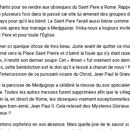
enfants pour se rendre aux obseques du Saint Pere a Rome. Rappe
tré plusieurs fois dans le passé car elle lui amenait des groupes
ys pour qu’il les bénit. Le Saint Pere l’avait aussi bénie comme
uste apres leur mariage a Medjguorje. Vicka nous a toujours invité
Pere et pour toute l’Église.
ner ici quelque chose de tres beau. Juste avant de quitter ce mon
né vers la Place Saint Pierre et il bénit la foule qui s’y était ras
, il rendit son dernier soupir. Cet « Amen » fut vraiment son dern
rs, cette bénédiction est le don qu’il a laissé a chacun de nous 
’intercession de ce puissant vicaire du Christ, Jean Paul le Grand
ute la paroisse de Medjugorje a célébré la messe du soir spéciale
ere. Toutes les autres messes furent supprimées afin que le villa
tin-la, en direct de Rome, les obseques vraiment exceptionnelles
ape bien-aimé, Jean Paul II. Cela relevait des Mysteres Glorieux
eux !!
ntons orphelins en son absence. Mais quelle joie de le savoir si