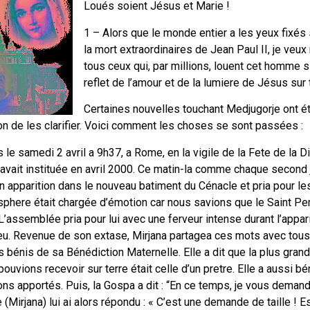
Loués soient Jésus et Marie !
1 – Alors que le monde entier a les yeux fixés s
la mort extraordinaires de Jean Paul II, je veux
tous ceux qui, par millions, louent cet homme s
reflet de l’amour et de la lumiere de Jésus sur t
Certaines nouvelles touchant Medjugorje ont é
 bon de les clarifier. Voici comment les choses se sont passées :
le samedi 2 avril a 9h37, a Rome, en la vigile de la Fete de la D
l avait instituée en avril 2000. Ce matin-la comme chaque second 
n apparition dans le nouveau batiment du Cénacle et pria pour le
sphere était chargée d’émotion car nous savions que le Saint Per
. L’assemblée pria pour lui avec une ferveur intense durant l’appari
eu. Revenue de son extase, Mirjana partagea ces mots avec tous 
 bénis de sa Bénédiction Maternelle. Elle a dit que la plus gran
uvions recevoir sur terre était celle d’un pretre. Elle a aussi bé
ons apportés. Puis, la Gospa a dit : “En ce temps, je vous deman
e (Mirjana) lui ai alors répondu : « C’est une demande de taille ! E