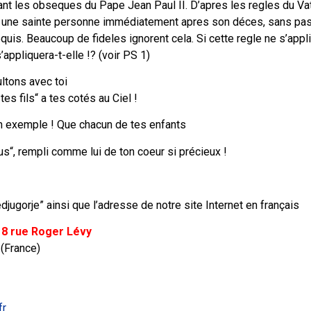
t les obseques du Pape Jean Paul II. D’apres les regles du Vat
er une sainte personne immédiatement apres son déces, sans pas
quis. Beaucoup de fideles ignorent cela. Si cette regle ne s’app
’appliquera-t-elle !? (voir PS 1)
ltons avec toi
tes fils“ a tes cotés au Ciel !
n exemple ! Que chacun de tes enfants
us“, rempli comme lui de ton coeur si précieux !
jugorje” ainsi que l’adresse de notre site Internet en français
 8 rue Roger Lévy
 (France)
fr