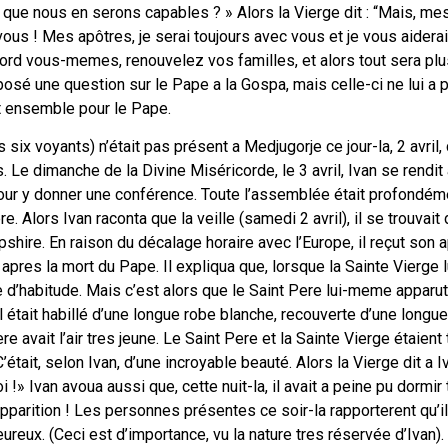
 que nous en serons capables ? » Alors la Vierge dit : “Mais, me
vous ! Mes apôtres, je serai toujours avec vous et je vous aiderai
d vous-memes, renouvelez vos familles, et alors tout sera plus
 posé une question sur le Pape a la Gospa, mais celle-ci ne lui a 
nt ensemble pour le Pape.
six voyants) n’était pas présent a Medjugorje ce jour-la, 2 avril, c
. Le dimanche de la Divine Miséricorde, le 3 avril, Ivan se rendit
pour y donner une conférence. Toute l’assemblée était profondém
re. Alors Ivan raconta que la veille (samedi 2 avril), il se trouvait
ire. En raison du décalage horaire avec l’Europe, il reçut son a
pres la mort du Pape. Il expliqua que, lorsque la Sainte Vierge l
 d’habitude. Mais c’est alors que le Saint Pere lui-meme apparut 
l était habillé d’une longue robe blanche, recouverte d’une longue
ere avait l’air tres jeune. Le Saint Pere et la Sainte Vierge étaien
’était, selon Ivan, d’une incroyable beauté. Alors la Vierge dit a I
i !» Ivan avoua aussi que, cette nuit-la, il avait a peine pu dormir t
pparition ! Les personnes présentes ce soir-la rapporterent qu’il
ureux. (Ceci est d’importance, vu la nature tres réservée d’Ivan).