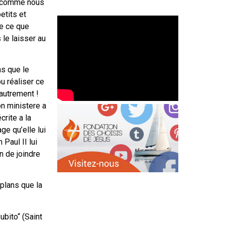
e, comme nous
etits et
de ce que
 le laisser au
ns que le
pu réaliser ce
 autrement !
on ministere a
crite a la
ge qu’elle lui
Paul II lui
in de joindre
x plans que la
ubito“ (Saint