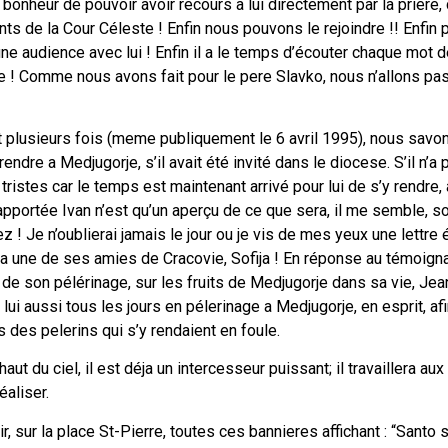
el bonheur de pouvoir avoir recours a lui directement par la prier
nts de la Cour Céleste ! Enfin nous pouvons le rejoindre !! Enfin p
ne audience avec lui ! Enfin il a le temps d’écouter chaque mot 
re ! Comme nous avons fait pour le pere Slavko, nous n’allons pas
it plusieurs fois (meme publiquement le 6 avril 1995), nous savo
endre a Medjugorje, s’il avait été invité dans le diocese. S’il n’a 
tristes car le temps est maintenant arrivé pour lui de s’y rendre,
apportée Ivan n’est qu’un aperçu de ce que sera, il me semble, s
 ! Je n’oublierai jamais le jour ou je vis de mes yeux une lettre é
 a une de ses amies de Cracovie, Sofija ! En réponse au témoigna
 de son pélérinage, sur les fruits de Medjugorje dans sa vie, Jean 
t lui aussi tous les jours en pélerinage a Medjugorje, en esprit, af
 des pelerins qui s’y rendaient en foule.
haut du ciel, il est déja un intercesseur puissant; il travaillera au
éaliser.
ir, sur la place St-Pierre, toutes ces bannieres affichant : “Santo s