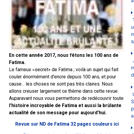
a
u
m
s
En cette année 2017, nous fêtons les 100 ans de
Fatima.
Le fameux «secret» de Fatima ; voilà un sujet qui fait
d
couler énormément d’encre depuis 100 ans, et pour
cause… les choses ne sont pas très claires. Nous
allons creuser largement ce thème dans cette revue.
Auparavant nous vous permettons de redécouvrir toute
S
l’histoire incroyable de Fatima et aussi la brûlante
p
actualité de son message pour aujourd’hui.
a
Revue sur ND de Fatima 32 pages couleurs ici