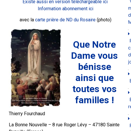
Existe aussi en version téléchargeable ici
m
Information abonnement ici
d
avec la
carte prière de ND du Rosaire
(photo)
M
Que Notre
c
Dame vous
d
j
bénisse
ainsi que
toutes vos
familles !
r
Thierry Fourchaud
La Bonne Nouvelle – 8 rue Roger Lévy – 47180 Sainte