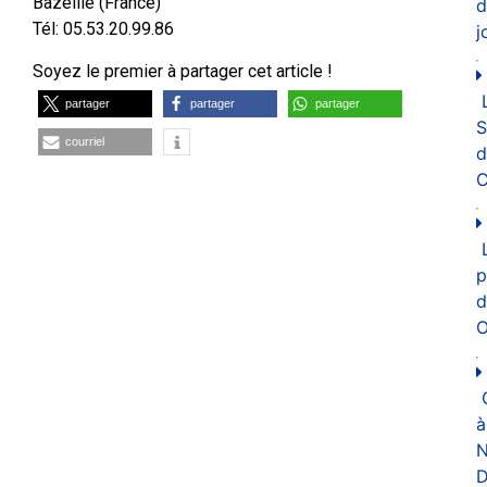
Bazeille (France)
d
Tél: 05.53.20.99.86
j
Soyez le premier à partager cet article !
partager
partager
partager
courriel
d
C
p
d
O
à
N
D