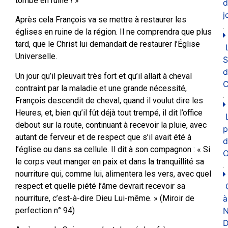
tombe en ruine ! »
d
j
Après cela François va se mettre à restaurer les
églises en ruine de la région. Il ne comprendra que plus
tard, que le Christ lui demandait de restaurer l’Église
Universelle.
d
Un jour qu’il pleuvait très fort et qu’il allait à cheval
C
contraint par la maladie et une grande nécessité,
François descendit de cheval, quand il voulut dire les
Heures, et, bien qu’il fût déjà tout trempé, il dit l’office
debout sur la route, continuant à recevoir la pluie, avec
p
autant de ferveur et de respect que s’il avait été à
d
l’église ou dans sa cellule. Il dit à son compagnon : « Si
O
le corps veut manger en paix et dans la tranquillité sa
nourriture qui, comme lui, alimentera les vers, avec quel
respect et quelle piété l’âme devrait recevoir sa
nourriture, c’est-à-dire Dieu Lui-même. » (Miroir de
à
perfection n° 94)
N
D