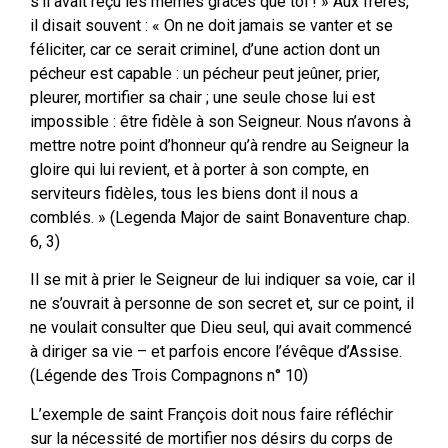
s’il avait reçu les mêmes grâces que toi ! » Aux frères,
il disait souvent : « On ne doit jamais se vanter et se
féliciter, car ce serait criminel, d’une action dont un
pécheur est capable : un pécheur peut jeûner, prier,
pleurer, mortifier sa chair ; une seule chose lui est
impossible : être fidèle à son Seigneur. Nous n’avons à
mettre notre point d’honneur qu’à rendre au Seigneur la
gloire qui lui revient, et à porter à son compte, en
serviteurs fidèles, tous les biens dont il nous a
comblés. » (Legenda Major de saint Bonaventure chap.
6, 3)
Il se mit à prier le Seigneur de lui indiquer sa voie, car il
ne s’ouvrait à personne de son secret et, sur ce point, il
ne voulait consulter que Dieu seul, qui avait commencé
à diriger sa vie – et parfois encore l’évêque d’Assise.
(Légende des Trois Compagnons n° 10)
L’exemple de saint François doit nous faire réfléchir
sur la nécessité de mortifier nos désirs du corps de