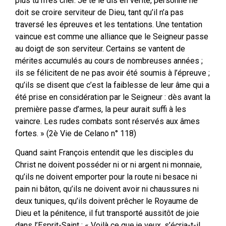
plus tu m’es cher. Je te le dis en vérité, personne ne
doit se croire serviteur de Dieu, tant qu’il n’a pas
traversé les épreuves et les tentations. Une tentation
vaincue est comme une alliance que le Seigneur passe
au doigt de son serviteur. Certains se vantent de
mérites accumulés au cours de nombreuses années ;
ils se félicitent de ne pas avoir été soumis à l’épreuve ;
qu’ils se disent que c’est la faiblesse de leur âme qui a
été prise en considération par le Seigneur : dès avant la
première passe d’armes, la peur aurait suffi à les
vaincre. Les rudes combats sont réservés aux âmes
fortes. » (2è Vie de Celano n° 118)
Quand saint François entendit que les disciples du
Christ ne doivent posséder ni or ni argent ni monnaie,
qu’ils ne doivent emporter pour la route ni besace ni
pain ni bâton, qu’ils ne doivent avoir ni chaussures ni
deux tuniques, qu’ils doivent prêcher le Royaume de
Dieu et la pénitence, il fut transporté aussitôt de joie
dans l’Esprit-Saint : « Voilà ce que je veux, s’écria-t-il,