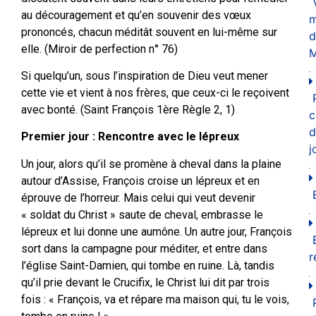
au découragement et qu’en souvenir des vœux
m
prononcés, chacun méditât souvent en lui-même sur
d
elle. (Miroir de perfection n° 76)
M
Si quelqu’un, sous l’inspiration de Dieu veut mener
cette vie et vient à nos frères, que ceux-ci le reçoivent
avec bonté. (Saint François 1ère Règle 2, 1)
c
d
Premier jour : Rencontre avec le lépreux
j
Un jour, alors qu’il se promène à cheval dans la plaine
autour d’Assise, François croise un lépreux et en
éprouve de l’horreur. Mais celui qui veut devenir
« soldat du Christ » saute de cheval, embrasse le
lépreux et lui donne une aumône. Un autre jour, François
sort dans la campagne pour méditer, et entre dans
r
l’église Saint-Damien, qui tombe en ruine. Là, tandis
qu’il prie devant le Crucifix, le Christ lui dit par trois
fois : « François, va et répare ma maison qui, tu le vois,