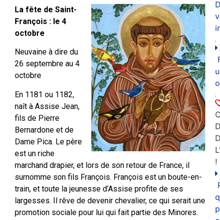
D
La fête de Saint-
v
François : le 4
i
octobre
Neuvaine à dire du
26 septembre au 4
u
octobre
o
En 1181 ou 1182,
naît à Assise Jean,
C
fils de Pierre
D
Bernardone et de
Dame Pica. Le père
L
est un riche
!
marchand drapier, et lors de son retour de France, il
surnomme son fils François. François est un boute-en-
train, et toute la jeunesse d’Assise profite de ses
q
largesses. Il rêve de devenir chevalier, ce qui serait une
p
promotion sociale pour lui qui fait partie des Minores.