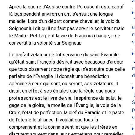
a
Après la guerre d’Assise contre Pérouse il reste captif
là-bas pendant environ un an ; s’ensuit une longue
maladie. Lors d’un départ comme chevalier, la voix du
u
Seigneur lui dit qu’il ne faut pas servir le serviteur mais
m
le Maître. Petit à petit la vie de François change, il se
s
convertit à la volonté sur Seigneur.
Le parfait zélateur de l’observance du saint Évangile
qu’était saint François désirait avec beaucoup d’ardeur
que tous observent notre règle qui n’est autre que celle
d
parfaite de l’Évangile. Il donnait une bénédiction
spéciale à ceux qui sont, ou seront, ses zélateurs. Il
disait en effet à ses émules que la règle que nous
professons est le livre de vie, l’espérance du salut, le
S
gage de la gloire, la moelle de l’Évangile, la voie de la
p
Croix, l’état de perfection, la clef du Paradis et le pacte
a
de l’éternelle alliance. Il voulait que tous la
comprennent et la connaissent, et que les frères en
discutent souvent dans leurs entretiens pour remédier