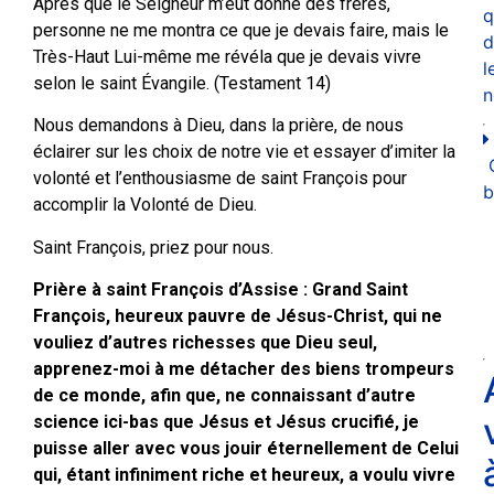
Après que le Seigneur m’eut donné des frères,
q
personne ne me montra ce que je devais faire, mais le
d
Très-Haut Lui-même me révéla que je devais vivre
l
selon le saint Évangile. (Testament 14)
n
Nous demandons à Dieu, dans la prière, de nous
éclairer sur les choix de notre vie et essayer d’imiter la
volonté et l’enthousiasme de saint François pour
b
accomplir la Volonté de Dieu.
Saint François, priez pour nous.
Prière à saint François d’Assise : Grand Saint
François, heureux pauvre de Jésus-Christ, qui ne
vouliez d’autres richesses que Dieu seul,
apprenez-moi à me détacher des biens trompeurs
de ce monde, afin que, ne connaissant d’autre
science ici-bas que Jésus et Jésus crucifié, je
puisse aller avec vous jouir éternellement de Celui
qui, étant infiniment riche et heureux, a voulu vivre