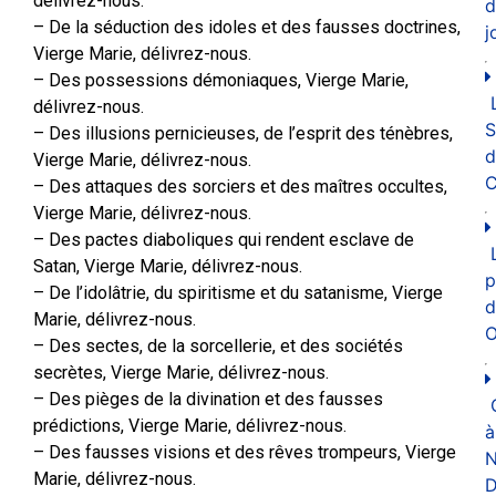
délivrez-nous.
d
– De la séduction des idoles et des fausses doctrines,
j
Vierge Marie, délivrez-nous.
– Des possessions démoniaques, Vierge Marie,
délivrez-nous.
– Des illusions pernicieuses, de l’esprit des ténèbres,
d
Vierge Marie, délivrez-nous.
C
– Des attaques des sorciers et des maîtres occultes,
Vierge Marie, délivrez-nous.
– Des pactes diaboliques qui rendent esclave de
Satan, Vierge Marie, délivrez-nous.
p
– De l’idolâtrie, du spiritisme et du satanisme, Vierge
d
Marie, délivrez-nous.
O
– Des sectes, de la sorcellerie, et des sociétés
secrètes, Vierge Marie, délivrez-nous.
– Des pièges de la divination et des fausses
prédictions, Vierge Marie, délivrez-nous.
à
– Des fausses visions et des rêves trompeurs, Vierge
N
Marie, délivrez-nous.
D