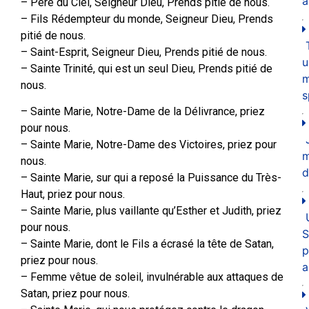
a
– Père du Ciel, Seigneur Dieu, Prends pitié de nous.
– Fils Rédempteur du monde, Seigneur Dieu, Prends
pitié de nous.
– Saint-Esprit, Seigneur Dieu, Prends pitié de nous.
u
– Sainte Trinité, qui est un seul Dieu, Prends pitié de
m
nous.
s
– Sainte Marie, Notre-Dame de la Délivrance, priez
pour nous.
– Sainte Marie, Notre-Dame des Victoires, priez pour
nous.
d
– Sainte Marie, sur qui a reposé la Puissance du Très-
Haut, priez pour nous.
– Sainte Marie, plus vaillante qu’Esther et Judith, priez
pour nous.
S
– Sainte Marie, dont le Fils a écrasé la tête de Satan,
p
priez pour nous.
a
– Femme vêtue de soleil, invulnérable aux attaques de
Satan, priez pour nous.