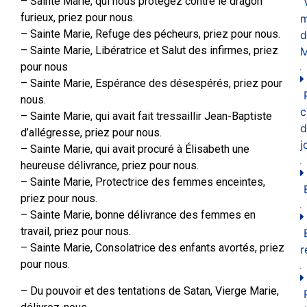
– Sainte Marie, qui nous protégez contre le dragon
furieux, priez pour nous.
m
– Sainte Marie, Refuge des pécheurs, priez pour nous.
d
– Sainte Marie, Libératrice et Salut des infirmes, priez
M
pour nous
– Sainte Marie, Espérance des désespérés, priez pour
nous.
c
– Sainte Marie, qui avait fait tressaillir Jean-Baptiste
d
d’allégresse, priez pour nous.
j
– Sainte Marie, qui avait procuré à Élisabeth une
heureuse délivrance, priez pour nous.
– Sainte Marie, Protectrice des femmes enceintes,
priez pour nous.
– Sainte Marie, bonne délivrance des femmes en
travail, priez pour nous.
– Sainte Marie, Consolatrice des enfants avortés, priez
r
pour nous.
– Du pouvoir et des tentations de Satan, Vierge Marie,