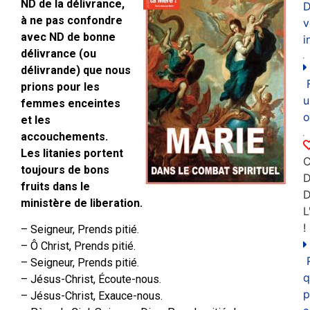
ND de la délivrance,
D
à ne pas confondre
v
avec ND de bonne
i
délivrance (ou
délivrande) que nous
prions pour les
u
femmes enceintes
o
et les
accouchements.
Les litanies portent
C
toujours de bons
D
fruits dans le
ministère de liberation.
L
!
– Seigneur, Prends pitié.
– Ô Christ, Prends pitié.
– Seigneur, Prends pitié.
q
– Jésus-Christ, Écoute-nous.
p
– Jésus-Christ, Exauce-nous.