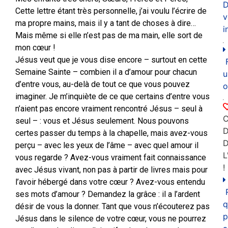
D
Cette lettre étant très personnelle, j’ai voulu l’écrire de
v
ma propre mains, mais il y a tant de choses à dire…
i
Mais même si elle n’est pas de ma main, elle sort de
mon cœur !
Jésus veut que je vous dise encore – surtout en cette
Semaine Sainte – combien il a d’amour pour chacun
u
d’entre vous, au-delà de tout ce que vous pouvez
o
imaginer. Je m’inquiète de ce que certains d’entre vous
n’aient pas encore vraiment rencontré Jésus – seul à
C
seul – : vous et Jésus seulement. Nous pouvons
D
certes passer du temps à la chapelle, mais avez-vous
perçu – avec les yeux de l’âme – avec quel amour il
L
vous regarde ? Avez-vous vraiment fait connaissance
!
avec Jésus vivant, non pas à partir de livres mais pour
l’avoir hébergé dans votre cœur ? Avez-vous entendu
ses mots d’amour ? Demandez la grâce : il a l’ardent
q
désir de vous la donner. Tant que vous n’écouterez pas
p
Jésus dans le silence de votre cœur, vous ne pourrez