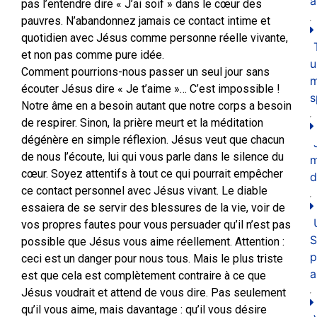
a
pas l’entendre dire « J’ai soif » dans le cœur des
pauvres. N’abandonnez jamais ce contact intime et
quotidien avec Jésus comme personne réelle vivante,
et non pas comme pure idée.
u
Comment pourrions-nous passer un seul jour sans
m
écouter Jésus dire « Je t’aime »… C’est impossible !
s
Notre âme en a besoin autant que notre corps a besoin
de respirer. Sinon, la prière meurt et la méditation
dégénère en simple réflexion. Jésus veut que chacun
de nous l’écoute, lui qui vous parle dans le silence du
cœur. Soyez attentifs à tout ce qui pourrait empêcher
d
ce contact personnel avec Jésus vivant. Le diable
essaiera de se servir des blessures de la vie, voir de
vos propres fautes pour vous persuader qu’il n’est pas
S
possible que Jésus vous aime réellement. Attention :
p
ceci est un danger pour nous tous. Mais le plus triste
a
est que cela est complètement contraire à ce que
Jésus voudrait et attend de vous dire. Pas seulement
qu’il vous aime, mais davantage : qu’il vous désire