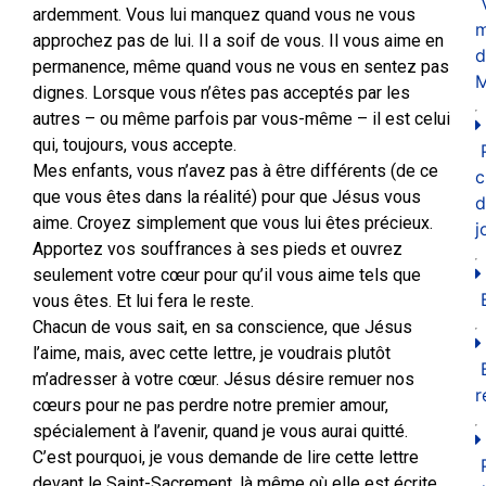
ardemment. Vous lui manquez quand vous ne vous
m
approchez pas de lui. Il a soif de vous. Il vous aime en
d
permanence, même quand vous ne vous en sentez pas
M
dignes. Lorsque vous n’êtes pas acceptés par les
autres – ou même parfois par vous-même – il est celui
qui, toujours, vous accepte.
Mes enfants, vous n’avez pas à être différents (de ce
c
que vous êtes dans la réalité) pour que Jésus vous
d
aime. Croyez simplement que vous lui êtes précieux.
j
Apportez vos souffrances à ses pieds et ouvrez
seulement votre cœur pour qu’il vous aime tels que
vous êtes. Et lui fera le reste.
Chacun de vous sait, en sa conscience, que Jésus
l’aime, mais, avec cette lettre, je voudrais plutôt
m’adresser à votre cœur. Jésus désire remuer nos
r
cœurs pour ne pas perdre notre premier amour,
spécialement à l’avenir, quand je vous aurai quitté.
C’est pourquoi, je vous demande de lire cette lettre
devant le Saint-Sacrement, là même où elle est écrite,