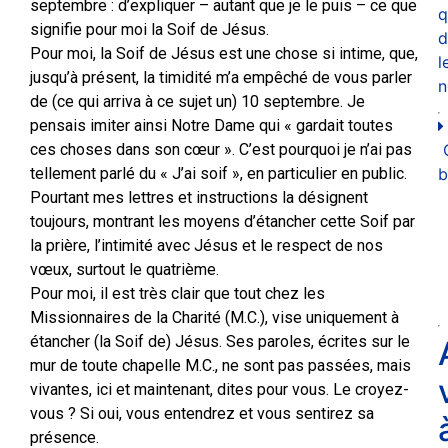
septembre : d’expliquer – autant que je le puis – ce que
q
signifie pour moi la Soif de Jésus.
d
Pour moi, la Soif de Jésus est une chose si intime, que,
l
jusqu’à présent, la timidité m’a empêché de vous parler
n
de (ce qui arriva à ce sujet un) 10 septembre. Je
pensais imiter ainsi Notre Dame qui « gardait toutes
ces choses dans son cœur ». C’est pourquoi je n’ai pas
tellement parlé du « J’ai soif », en particulier en public.
b
Pourtant mes lettres et instructions la désignent
toujours, montrant les moyens d’étancher cette Soif par
la prière, l’intimité avec Jésus et le respect de nos
vœux, surtout le quatrième.
Pour moi, il est très clair que tout chez les
Missionnaires de la Charité (M.C.), vise uniquement à
étancher (la Soif de) Jésus. Ses paroles, écrites sur le
mur de toute chapelle M.C., ne sont pas passées, mais
vivantes, ici et maintenant, dites pour vous. Le croyez-
vous ? Si oui, vous entendrez et vous sentirez sa
présence.