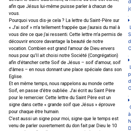
d
afin que Jésus lui-même puisse parler à chacun de
j
vous.
Pourquoi vous dis-je cela ? La lettre du Saint-Père sur
« J’ai soif » m’a tellement frappée que j’aurais du mal à
vous dire ce que j’ai ressenti. Cette lettre m’a permis de
d
découvrir encore davantage la beauté de notre
C
vocation. Combien est grand l’amour de Dieu envers
nous pour qu’Il ait choisi notre Société (Congrégation)
afin d’étancher cette Soif de Jésus – soif d’amour, soif
d’âmes – en nous donnant une place spéciale dans son
p
Eglise.
d
Et en même temps, nous rappelons au monde cette
O
Soif, en passe d’être oubliée. J’ai écrit au Saint Père
pour le remercier. Cette lettre du Saint Père est un
signe dans cette « grande soif que Jésus » éprouve
pour chaque être humain.
à
C’est aussi un signe pour moi, signe que le temps est
N
venu de parler ouvertement du don fait par Dieu le 10
D