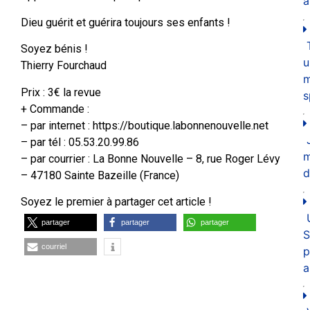
a
Dieu guérit et guérira toujours ses enfants !
Soyez bénis !
u
Thierry Fourchaud
m
Prix : 3€ la revue
s
+ Commande :
– par internet : https://boutique.labonnenouvelle.net
– par tél : 05.53.20.99.86
– par courrier : La Bonne Nouvelle – 8, rue Roger Lévy
d
– 47180 Sainte Bazeille (France)
Soyez le premier à partager cet article !
partager
partager
partager
S
courriel
p
a