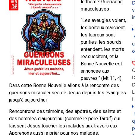
le thème: Guérisons
D
miraculeuses
v
i
“Les aveugles voient,
les boiteux marchent,
les lepreux sont
purifies, les sourds
u
entendent, les morts
o
ressuscitent, et la
Bonne Nouvelle est
C
annoncee aux
D
pauvres.” (Mt 11, 4)
Dans cette Bonne Nouvelle allons à la rencontre des
L
guérisons miraculeuses de Jésus depuis les évangiles
!
jusqu’à aujourd’hui.
Rencontrons des témoins, des apôtres, des saints et
des hommes d’aujourd’hui (comme le père Tardif) qui
q
laissent Jésus toucher les malades aux travers eux.
p
Apprenons aussi à prier pour nos malades.