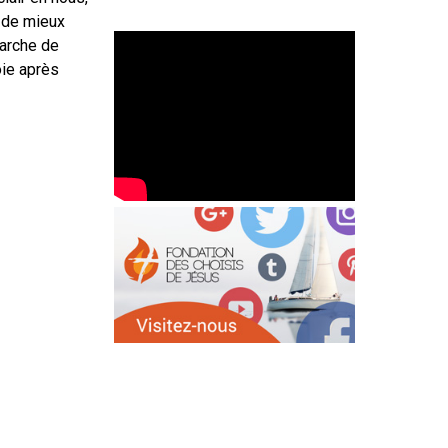
t de mieux
marche de
oie après