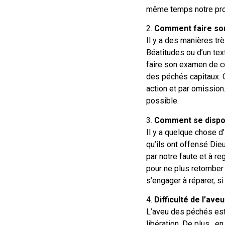
même temps notre pro
2.
Comment faire so
Il y a des manières tr
Béatitudes ou d’un tex
faire son examen de c
des péchés capitaux. O
action et par omission
possible.
3.
Comment se dispose
Il y a quelque chose d
qu’ils ont offensé Die
par notre faute et à r
pour ne plus retomber 
s’engager à réparer, si
4.
Difficulté de l’av
L’aveu des péchés est 
libération. De plus, en