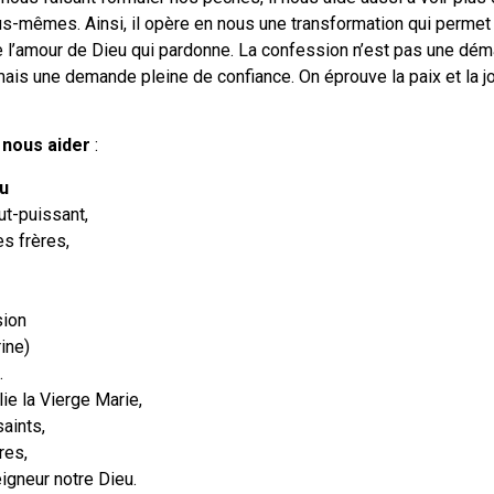
nous-mêmes. Ainsi, il opère en nous une transformation qui perme
 l’amour de Dieu qui pardonne. La confession n’est pas une dé
 mais une demande pleine de confiance. On éprouve la paix et la j
 nous aider
:
u
ut-puissant,
s frères,
sion
rine)
.
ie la Vierge Marie,
aints,
res,
eigneur notre Dieu.