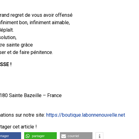
 grand regret de vous avoir offensé
finiment bon, infiniment aimable,
éplaît.
olution,
re sainte grâce
er et de faire pénitence.
SSE !
180 Sainte Bazeille – France
tions sur notre site:
https://boutique.labonnenouvelle.net
ager cet article !
rtager
partager
courriel