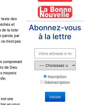
u texte des
péchés et
Abonnez-vous
de la liste
à la lettre
 parole, par
 ce n’est pas
 en comprenant
nés de Dieu
 les moyens
Inscription
nfin
Désinscription
u est une
clair en nous,