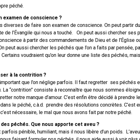
pre péché.
n examen de conscience ?
ès diverses de faire son examen de conscience. On peut partir d
te de l’Évangile qui nous a touché. On peut aussi chercher ses 
onscience à partir des commandements de Dieu et de l’Église ou 
n peut aussi chercher les péchés que l’on a faits par pensée, par
. Certains voudraient qu’on leur donne une liste des péchés, mais
r à la contrition ?
’important que l’on néglige parfois. Il faut regretter ses péchés
u. La “contrition” consiste à reconnaître que nous sommes éloig
egretter notre manque d’amour. C’est enfin être décidé à prendre
dans le péché, c.à.d. prendre des résolutions concrètes. C’est e
 c’est nécessaire, le mal que nous avons fait par notre péché.
eu des péchés. Que nous apporte cet aveu ?
parfois pénible, humiliant, mais il nous libère d’un poids. L’ave
 nous faisant formuler nos péchés, il nous aide aussi à voir plus 