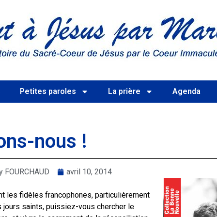
s
Petites paroles
La prière
Agenda
ons-nous !
rry FOURCHAUD
avril 10, 2014
t les fidèles francophones, particulièrement
s jours saints, puissiez-vous chercher le