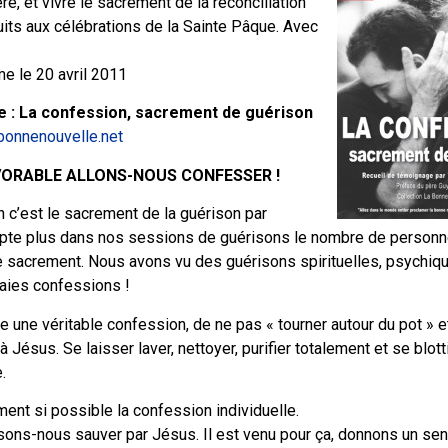
ère, et vivre le sacrement de la réconciliation
ruits aux célébrations de la Sainte Pâque. Avec
e le 20 avril 2011
e : La confession, sacrement de guérison
abonnenouvelle.net
VORABLE ALLONS-NOUS CONFESSER !
 c’est le sacrement de la guérison par
pte plus dans nos sessions de guérisons le nombre de personn
e sacrement. Nous avons vu des guérisons spirituelles, psychi
aies confessions !
re une véritable confession, de ne pas « tourner autour du pot » e
à Jésus. Se laisser laver, nettoyer, purifier totalement et se blott
.
ment si possible la confession individuelle.
ns-nous sauver par Jésus. Il est venu pour ça, donnons un sens