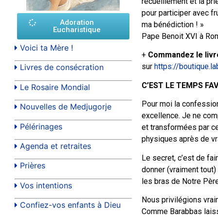
recueillement et la pri
pour participer avec f
Adoration
ma bénédiction ! »
Eucharistique
Pape Benoit XVI à Rom
Voici ta Mère !
+
Commandez le livr
sur
https://boutique.l
Livres de consécration
C’EST LE TEMPS FA
Le Rosaire Mondial
Pour moi la confession
Nouvelles de Medjugorje
excellence. Je ne com
Pélérinages
et transformées par c
physiques après de vr
Agenda et retraites
Le secret, c’est de fai
Prières
donner (vraiment tout) 
les bras de Notre Père
Vos intentions
Nous privilégions vrai
Confiez-vos enfants à Dieu
Comme Barabbas laisso