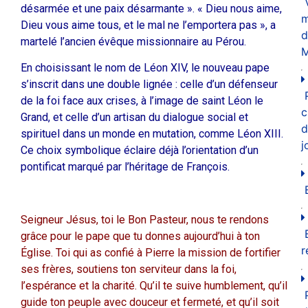
désarmée et une paix désarmante ». « Dieu nous aime,
m
Dieu vous aime tous, et le mal ne l’emportera pas », a
d
martelé l’ancien évêque missionnaire au Pérou.
M
En choisissant le nom de Léon XIV, le nouveau pape
s’inscrit dans une double lignée : celle d’un défenseur
de la foi face aux crises, à l’image de saint Léon le
c
Grand, et celle d’un artisan du dialogue social et
d
spirituel dans un monde en mutation, comme Léon XIII.
j
Ce choix symbolique éclaire déjà l’orientation d’un
pontificat marqué par l’héritage de François.
Seigneur Jésus, toi le Bon Pasteur, nous te rendons
grâce pour le pape que tu donnes aujourd’hui à ton
r
Église. Toi qui as confié à Pierre la mission de fortifier
ses frères, soutiens ton serviteur dans la foi,
l’espérance et la charité. Qu’il te suive humblement, qu’il
guide ton peuple avec douceur et fermeté, et qu’il soit