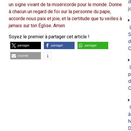
d
un signe vivant de ta miséricorde pour le monde. Donne
j
à chacun un regard de foi sur la personne du pape,
accorde nous paix et joie, et la certitude que tu veilles à
jamais sur ton Église. Amen
Soyez le premier à partager cet article !
d
partager
partager
partager
C
courriel
p
d
O
à
N
D