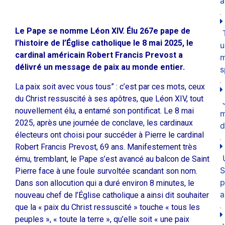
a
Le Pape se nomme Léon XIV. Élu 267e pape de
l’histoire de l’Église catholique le 8 mai 2025, le
u
cardinal américain Robert Francis Prevost a
m
délivré un message de paix au monde entier.
s
La paix soit avec vous tous” : c’est par ces mots, ceux
du Christ ressuscité à ses apôtres, que Léon XIV, tout
nouvellement élu, a entamé son pontificat. Le 8 mai
2025, après une journée de conclave, les cardinaux
d
électeurs ont choisi pour succéder à Pierre le cardinal
Robert Francis Prevost, 69 ans. Manifestement très
ému, tremblant, le Pape s’est avancé au balcon de Saint
S
Pierre face à une foule survoltée scandant son nom.
p
Dans son allocution qui a duré environ 8 minutes, le
a
nouveau chef de l’Église catholique a ainsi dit souhaiter
que la « paix du Christ ressuscité » touche « tous les
peuples », « toute la terre », qu’elle soit « une paix