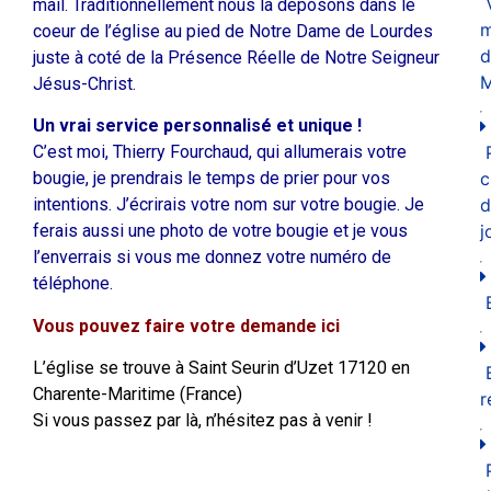
mail. Traditionnellement nous la déposons dans le
m
coeur de l’église au pied de Notre Dame de Lourdes
d
juste à coté de la Présence Réelle de Notre Seigneur
M
Jésus-Christ.
Un vrai service personnalisé et unique !
C’est moi, Thierry Fourchaud, qui allumerais votre
bougie, je prendrais le temps de prier pour vos
c
intentions. J’écrirais votre nom sur votre bougie. Je
d
ferais aussi une photo de votre bougie et je vous
j
l’enverrais si vous me donnez votre numéro de
téléphone.
Vous pouvez faire votre demande ici
L’église se trouve à Saint Seurin d’Uzet 17120 en
Charente-Maritime (France)
r
Si vous passez par là, n’hésitez pas à venir !