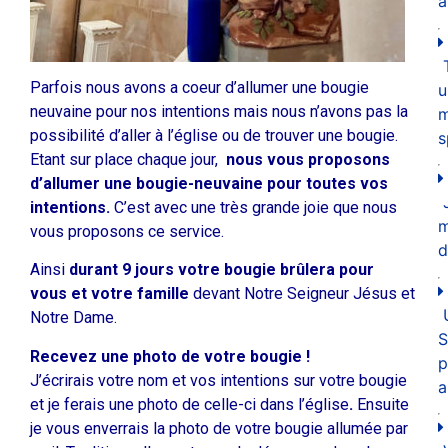
a
Parfois nous avons a coeur d’allumer une bougie
u
neuvaine pour nos intentions mais nous n’avons pas la
m
possibilité d’aller à l’église ou de trouver une bougie.
s
Etant sur place chaque jour,
nous vous proposons
d’allumer une bougie-neuvaine pour toutes vos
intentions.
C’est avec une très grande joie que nous
vous proposons ce service.
d
Ainsi
durant 9 jours votre bougie brûlera pour
vous
et votre famille
devant Notre Seigneur Jésus et
Notre Dame.
S
Recevez une photo de votre bougie !
p
J’écrirais votre nom et vos intentions sur votre bougie
a
et je ferais une photo de celle-ci dans l’église
.
Ensuite
je vous enverrais la photo de votre bougie allumée par