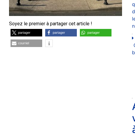
q
d
l
Soyez le premier à partager cet article !
n
partager
partager
partager
courriel
b