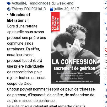
D
Actualité
,
Témoignages du week-end
v
Thierry FOURCHAUD
juillet 30, 2017
i
• Miracles et
libérations !
Lors d’une retraite
spirituelle nous avons
u
proposé une prière peu
o
commune à nos
retraitants. En effet,
nous leur avons
C
proposé tout d’abord
D
une prière individuelle
de renonciation, pour
L
rejeter tout ce qui nous
!
coupe de Dieu.
Chacun pouvait nommer l’esprit de peur, de tristesse,
de paresse, d’impureté, de colère, de mésestime de
q
soi, de manque de confiance…
p
Ensuite chaque retraitant allait remettre dans la