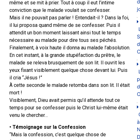
d
même et se mit à prier. Tout à coup il eut l’intime
j
conviction que le malade voulait se confesser.
Mais il ne pouvait pas parler ! Entendait-il ? Dans la foi,
il lui proposa quand même de se confesser. Puis il
attendit un bon moment laissant ainsi tout le temps
nécessaire au malade pour dire tous ses péchés.
d
Finalement, à voix haute il donna au malade l’absolution.
C
En cet instant, à la grande stupéfaction du prêtre, le
malade se releva brusquement de son lit. Il ouvrit les
yeux fixant visiblement quelque chose devant lui. Puis
il cria “Jésus !”
p
À cette seconde le malade retomba dans son lit. Il était
d
mort !
O
Visiblement, Dieu avait permis qu’il attende tout ce
temps pour se confesser puis le Christ lui-même était
venu le chercher…
à
• Témoignage sur la Confession
N
“Mais la confession, c’est quelque chose de
D