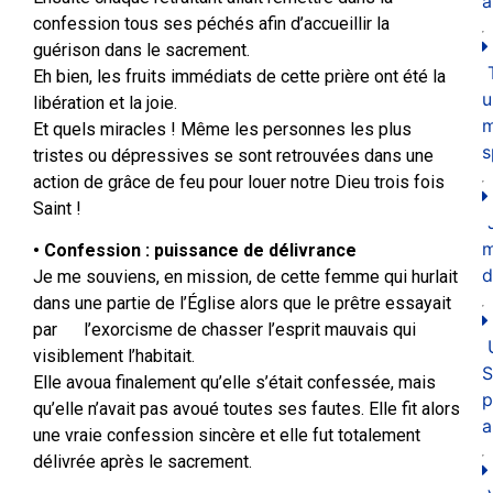
a
confession tous ses péchés afin d’accueillir la
guérison dans le sacrement.
Eh bien, les fruits immédiats de cette prière ont été la
u
libération et la joie.
m
Et quels miracles ! Même les personnes les plus
s
tristes ou dépressives se sont retrouvées dans une
action de grâce de feu pour louer notre Dieu trois fois
Saint !
• Confession : puissance de délivrance
d
Je me souviens, en mission, de cette femme qui hurlait
dans une partie de l’Église alors que le prêtre essayait
par l’exorcisme de chasser l’esprit mauvais qui
visiblement l’habitait.
S
Elle avoua finalement qu’elle s’était confessée, mais
p
qu’elle n’avait pas avoué toutes ses fautes. Elle fit alors
a
une vraie confession sincère et elle fut totalement
délivrée après le sacrement.