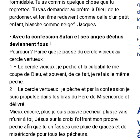
formidable. Tu as commis quelque chose que tu
q
regrettes. Tu vas demander au prêtre, à Dieu, de te
d
pardonner, et ton âme redevient comme celle d’un petit
l
enfant, blanche comme neige”. Jacques
n
• Avec la confession Satan et ses anges déchus
deviennent fous !
Pourquoi ? Parce que je passe du cercle vicieux au
b
cercle vertueux.
1 – Le cercle vicieux : je pèche et la culpabilité me
coupe de Dieu, et souvent, de ce fait, je refais le même
péché.
2 – Le cercle vertueux : je pèche et par la confession je
suis propulsé dans les bras du Père de Miséricorde et
délivré.
Mieux encore, plus je suis pauvre pécheur, plus je vais
m’unir à toi, Jésus sur la croix t’offrant mon propre
péché afin que tu en fasses une pluie de grâces et de
miséricorde pour tous les pécheurs.