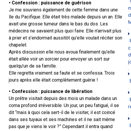
• Confession : puissance de guérison
m
Je me souviens également de cette femme dans une
d
île du Pacifique. Elle était très malade depuis un an. Elle
M
avait une grosse tumeur dans le bas du dos. Les
médecins ne savaient plus quoi faire. Elle n’arrivait plus
à prier et s’endormait aussitôt qu’elle voulait réciter son
chapelet.
c
Après discussion elle nous avoua finalement qu’elle
d
était allée voir un sorcier pour envoyer un sort sur
j
quelqu’un de sa famille.
Elle regretta vraiment sa faute et se confessa. Trois
jours après elle était complètement guérie !
• Confession : puissance de libération
Un prêtre visitait depuis des mois un malade dans un
coma profond irréversible. Un jour, un peu fatigué, il se
r
dit “mais à quoi cela sert-il de le visiter, il est coincé
dans ses tuyaux et ses machines et il ne sait même
pas que je viens le voir ?” Cependant il entra quand