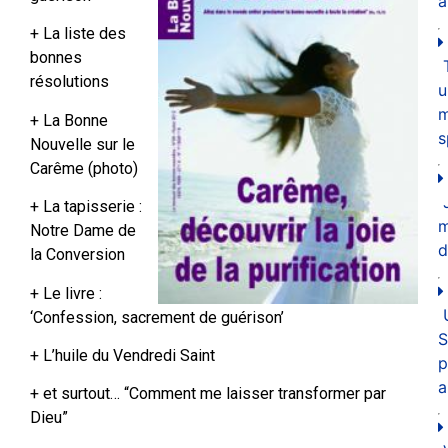
a
+ La liste des
bonnes
résolutions
u
m
+ La Bonne
s
Nouvelle sur le
Carême (photo)
+ La tapisserie :
Notre Dame de
d
la Conversion
+ Le livre :
‘Confession, sacrement de guérison’
S
+ L’huile du Vendredi Saint
p
a
+ et surtout… “Comment me laisser transformer par
Dieu”