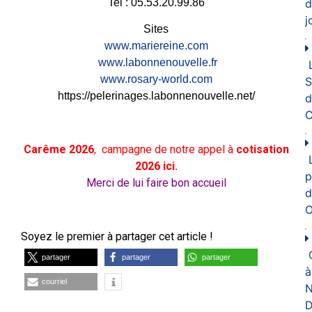
d
Tel : 05.53.20.99.86
j
Sites
www.mariereine.com
www.labonnenouvelle.fr
www.rosary-world.com
https://pelerinages.labonnenouvelle.net/
d
C
Carême 2026
, campagne de notre appel à
cotisation
2026 ici.
p
Merci de lui faire bon accueil
d
O
Soyez le premier à partager cet article !
partager
partager
partager
à
courriel
N
D