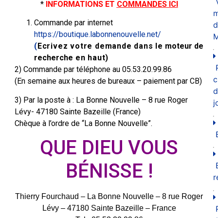
*
INFORMATIONS ET
COMMANDES ICI
m
Commande par internet
d
https://boutique.labonnenouvelle.net/
M
(
Ecrivez votre demande dans le
moteur de
recherche
en haut)
2) Commande par téléphone au 05.53.20.99.86
c
(En semaine aux heures de bureaux – paiement par CB)
d
3) Par la poste à : La Bonne Nouvelle – 8 rue Roger
j
Lévy- 47180 Sainte Bazeille (France)
Chèque à l’ordre de “La Bonne Nouvelle”.
QUE DIEU VOUS
BÉNISSE !
r
Thierry Fourchaud – La Bonne Nouvelle – 8 rue Roger
Lévy – 47180 Sainte Bazeille – France