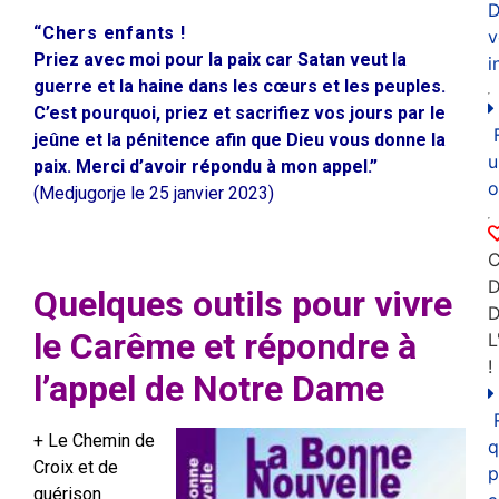
D
“Chers enfants !
v
Priez avec moi pour la paix car Satan veut la
i
guerre et la haine dans les cœurs et les peuples.
C’est pourquoi, priez et sacrifiez vos jours par le
jeûne et la pénitence afin que Dieu vous donne la
u
paix. Merci d’avoir répondu à mon appel.”
o
(Medjugorje le 25 janvier 2023)
C
D
Quelques outils pour vivre
le Carême et répondre à
L
!
l’appel de Notre Dame
+ Le Chemin de
q
Croix et de
p
guérison